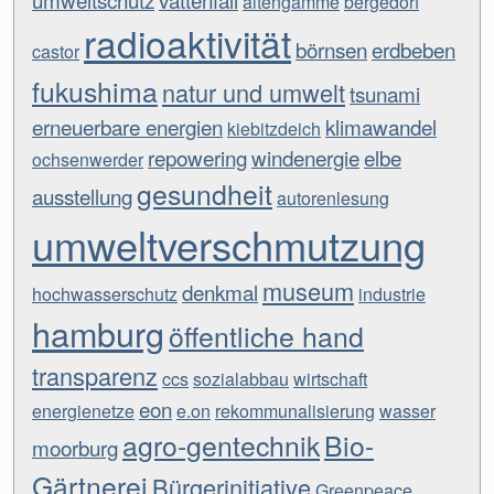
altengamme
bergedorf
radioaktivität
börnsen
erdbeben
castor
fukushima
natur und umwelt
tsunami
erneuerbare energien
klimawandel
kiebitzdeich
repowering
windenergie
elbe
ochsenwerder
gesundheit
ausstellung
autorenlesung
umweltverschmutzung
museum
denkmal
hochwasserschutz
industrie
hamburg
öffentliche hand
transparenz
ccs
sozialabbau
wirtschaft
eon
energienetze
e.on
rekommunalisierung
wasser
agro-gentechnik
Bio-
moorburg
Gärtnerei
Bürgerinitiative
Greenpeace