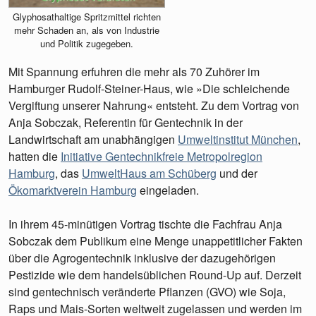
Glyphosathaltige Spritzmittel richten
mehr Schaden an, als von Industrie
und Politik zugegeben.
Mit Spannung erfuhren die mehr als 70 Zuhörer im
Hamburger Rudolf-Steiner-Haus, wie »Die schleichende
Vergiftung unserer Nahrung« entsteht. Zu dem Vortrag von
Anja Sobczak, Referentin für Gentechnik in der
Landwirtschaft am unabhängigen
Umweltinstitut München
,
hatten die
Initiative Gentechnikfreie Metropolregion
Hamburg
, das
UmweltHaus am Schüberg
und der
Ökomarktverein Hamburg
eingeladen.
In ihrem 45-minütigen Vortrag tischte die Fachfrau Anja
Sobczak dem Publikum eine Menge unappetitlicher Fakten
über die Agrogentechnik inklusive der dazugehörigen
Pestizide wie dem handelsüblichen Round-Up auf. Derzeit
sind gentechnisch veränderte Pflanzen (GVO) wie Soja,
Raps und Mais-Sorten weltweit zugelassen und werden im