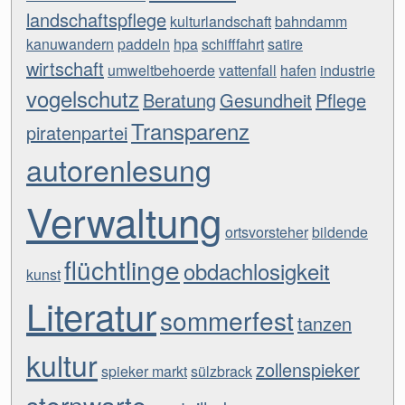
landschaftspflege
kulturlandschaft
bahndamm
kanuwandern
paddeln
hpa
schifffahrt
satire
wirtschaft
umweltbehoerde
vattenfall
hafen
industrie
vogelschutz
Beratung
Gesundheit
Pflege
Transparenz
piratenpartei
autorenlesung
Verwaltung
ortsvorsteher
bildende
flüchtlinge
obdachlosigkeit
kunst
Literatur
sommerfest
tanzen
kultur
zollenspieker
spieker markt
sülzbrack
sternwarte