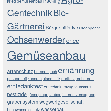
fracking
krieg
gemüseanbau
Gentechnik
Bio-
Gärtnerei
Bürgerinitiative
Greenpeace
Ochsenwerder
ehec
Gemüseanbau
ernährung
artenschutz
börnsen
toch
gesundheit
konsum
blasmusik
dorffest
erdbeeren
erntedankfest
erntedankumzug
tourismus
pestizide
gänseplage
lauben
internetversorgung
grabensystem
wegwerfgesellschaft
wasserbau
hochwasserschutz