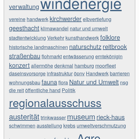
windenergie
verwaltung
kirchwerder
vereine
handwerk
elbvertiefung
geesthacht
klimawandel
natur und umwelt
folklore
stadtentwicklung
Verkehr
kunsthandwerk
naturschutz
reitbrook
historische landmaschinen
straßenbau
flohmarkt
entwässerung
erntekönigin
konzert
allermöhe
denkmal
hamburg
moorfleet
daseinsvorsorge
infrastruktur
öpnv
Handwerk
barrieren
fauna
Natur und Umwelt
wohnungsbau
flora
nsg
die reit
öffentliche hand
Politik
regionalausschuss
austerität
museum
rieck-haus
trinkwasser
schwimmen
ausstellung
krebs
umweltverschmutzung
Agro-