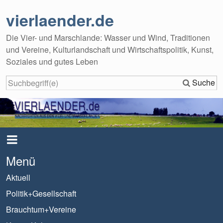
vierlaender.de
Die Vier- und Marschlande: Wasser und Wind, Traditionen
und Vereine, Kulturlandschaft und Wirtschaftspolitik, Kunst,
Soziales und gutes Leben
Suche
Menü
Aktuell
Politik+Gesellschaft
Brauchtum+Vereine