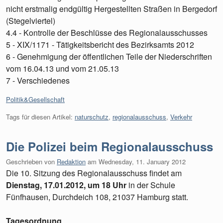
nicht erstmalig endgültig Hergestellten Straßen in Bergedorf
(Stegelviertel)
4.4 - Kontrolle der Beschlüsse des Regionalausschusses
5 - XIX/1171 - Tätigkeitsbericht des Bezirksamts 2012
6 - Genehmigung der öffentlichen Teile der Niederschriften
vom 16.04.13 und vom 21.05.13
7 - Verschiedenes
Kategorien:
Politik&Gesellschaft
Tags für diesen Artikel:
naturschutz
,
regionalausschuss
,
Verkehr
Die Polizei beim Regionalausschuss
Geschrieben von
Redaktion
am
Wednesday, 11. January 2012
Die 10. Sitzung des Regionalausschuss findet am
Dienstag, 17.01.2012, um 18 Uhr
in der Schule
Fünfhausen, Durchdeich 108, 21037 Hamburg statt.
Tagesordnung