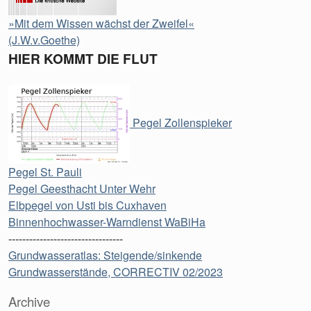
»Mit dem Wissen wächst der Zweifel«
(J.W.v.Goethe)
HIER KOMMT DIE FLUT
Pegel Zollenspieker
Pegel St. Pauli
Pegel Geesthacht Unter Wehr
Elbpegel von Usti bis Cuxhaven
Binnenhochwasser-Warndienst WaBiHa
---------------------------------
Grundwasseratlas: Steigende/sinkende
Grundwasserstände, CORRECTIV 02/2023
Archive