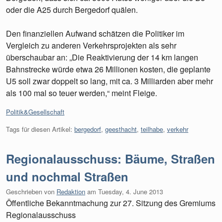
oder die A25 durch Bergedorf quälen.
Den finanziellen Aufwand schätzen die Politiker im
Vergleich zu anderen Verkehrsprojekten als sehr
überschaubar an: „Die Reaktivierung der 14 km langen
Bahnstrecke würde etwa 26 Millionen kosten, die geplante
U5 soll zwar doppelt so lang, mit ca. 3 Milliarden aber mehr
als 100 mal so teuer werden,“ meint Fleige.
Kategorien:
Politik&Gesellschaft
Tags für diesen Artikel:
bergedorf
,
geesthacht
,
teilhabe
,
verkehr
Regionalausschuss: Bäume, Straßen
und nochmal Straßen
Geschrieben von
Redaktion
am
Tuesday, 4. June 2013
Öffentliche Bekanntmachung zur 27. Sitzung des Gremiums
Regionalausschuss