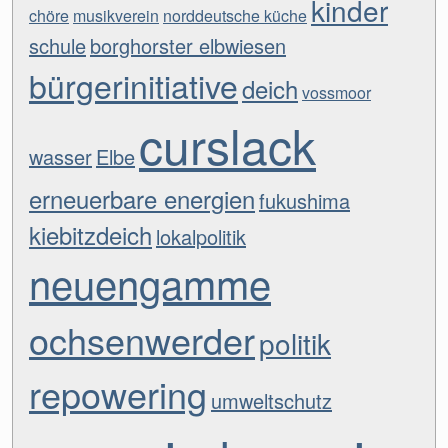
kinder
chöre
musikverein
norddeutsche küche
schule
borghorster elbwiesen
bürgerinitiative
deich
vossmoor
curslack
wasser
Elbe
erneuerbare energien
fukushima
kiebitzdeich
lokalpolitik
neuengamme
ochsenwerder
politik
repowering
umweltschutz