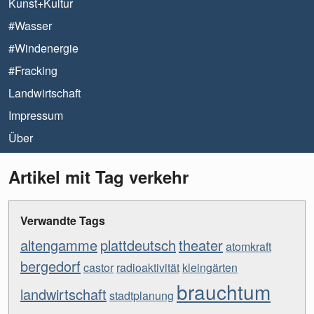
Kunst+Kultur
#Wasser
#Windenergie
#Fracking
Landwirtschaft
Impressum
Über
Artikel mit Tag verkehr
Verwandte Tags
altengamme
plattdeutsch
theater
atomkraft
bergedorf
castor
radioaktivität
kleingärten
brauchtum
landwirtschaft
stadtplanung