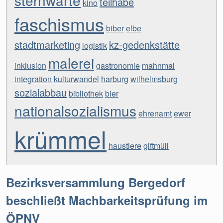
teilhabe
kino
faschismus
biber
elbe
stadtmarketing
kz-gedenkstätte
logistik
malerei
inklusion
gastronomie
mahnmal
integration
kulturwandel
harburg
wilhelmsburg
sozialabbau
bibliothek
bier
nationalsozialismus
ehrenamt
ewer
krümmel
haustiere
giftmüll
Bezirksversammlung Bergedorf
beschließt Machbarkeitsprüfung im
ÖPNV