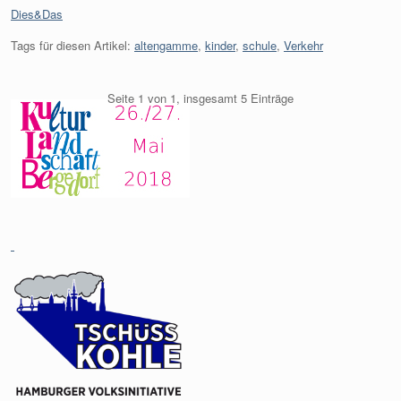
Kategorien:
Dies&Das
Tags für diesen Artikel:
altengamme
,
kinder
,
schule
,
Verkehr
Seite 1 von 1, insgesamt 5 Einträge