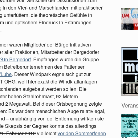
 worden war. Sie sollte die Diskussionen zum
in den Vier- und Marschlanden mit praktischer
unterfüttern, die theoretischen Gefühle in
m und optischem Eindruck in Erfahrungen
.
mer waren Mitglieder der Bürgerinitiativen
 aller Fraktionen, Mitarbeiter der Bergedorfer
G
in Bergedorf
. Empfangen wurde die Gruppe
m Betreiberunternehmen des Pattenser
/Luhe
. Dieser Windpark eigne sich gut zur
 OHG, weil hier exakt die Windkraftanlagen
schlanden aufgebaut werden sollen: Die
er hohen Stahlrohrmast, 92 Metern
nd 2 Megawatt. Bei dieser Ortsbegehung zeigte
Verans
n: Es war dem menschlichen Auge relativ egal,
nd – unabhängig von der Entfernung wirkten sie
ie Skepsis der Gegner konnte das allerdings
1. Februar 2012
vielleicht
vor den Sommerferien