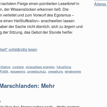
nachdem Fleige einen pointierten Leserbrief in
Älteres 
en, der Wissenslücken erkennen ließ. Die
en verleitet und zum Vorwurf des Egoismus –
e einen Heißluftballon« anschwellen lassen
aber der Sache nicht dienlich, sich zu ärgern und
ng der Sitzung, das Gebot der Stunde heiße:
eit" vollständig lesen
nitiative
,
curslack
,
erneuerbare energien
,
fukushima
,
Politik
,
repowering
,
umweltschutz
,
verwaltung
,
windenergie
 Marschlanden: Mehr
1
t über den Atomausstieg nach«, titelte gestern