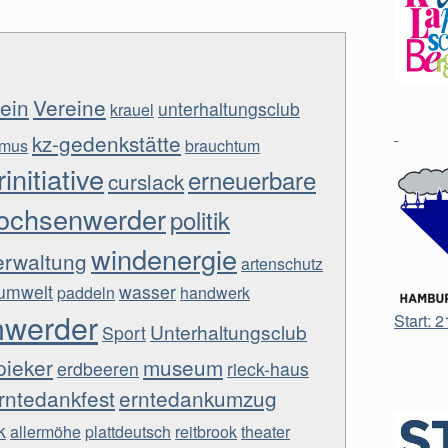
ein
Vereine
unterhaltungsclub
krauel
kz-gedenkstätte
smus
brauchtum
initiative
erneuerbare
curslack
ochsenwerder
politik
windenergie
erwaltung
artenschutz
 umwelt
wasser
paddeln
handwerk
hwerder
Start: 
Unterhaltungsclub
Sport
pieker
museum
erdbeeren
rieck-haus
rntedankfest
erntedankumzug
k
allermöhe
plattdeutsch
reitbrook
theater