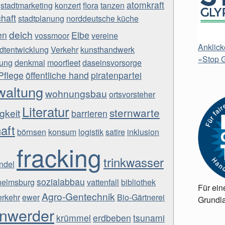
atomkraft
stadtmarketing
konzert
flora
tanzen
chaft
stadtplanung
norddeutsche küche
deich
en
Elbe
vossmoor
vereine
Anklick
adtentwicklung
Verkehr
kunsthandwerk
»Stop G
ung
denkmal
moorfleet
daseinsvorsorge
Pflege
öffentliche hand
piratenpartei
waltung
wohnungsbau
ortsvorsteher
Literatur
sternwarte
gkeit
barrieren
aft
börnsen
konsum
logistik
satire
inklusion
fracking
trinkwasser
ndel
sozialabbau
helmsburg
vattenfall
bibliothek
Für ein
Agro-Gentechnik
erkehr
ewer
Bio-Gärtnerei
Grundla
nwerder
krümmel
erdbeben
tsunami