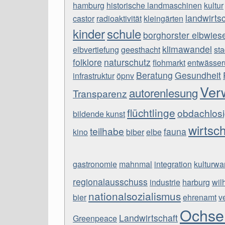
hamburg
historische landmaschinen
kultur
landwirts
castor
radioaktivität
kleingärten
kinder
schule
borghorster elbwies
klimawandel
elbvertiefung
geesthacht
st
folklore
naturschutz
flohmarkt
entwässer
Beratung
Gesundheit
infrastruktur
öpnv
Ver
autorenlesung
Transparenz
flüchtlinge
obdachlosi
bildende kunst
wirtsch
teilhabe
fauna
kino
biber
elbe
gastronomie
mahnmal
integration
kulturwa
regionalausschuss
industrie
harburg
wil
nationalsozialismus
bier
ehrenamt
v
Ochse
Landwirtschaft
Greenpeace