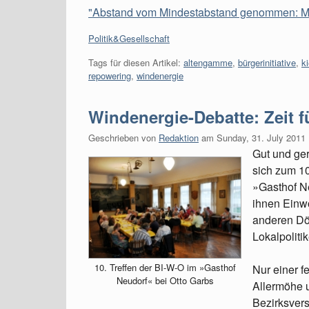
"Abstand vom Mindestabstand genommen: Minist
Kategorien:
Politik&Gesellschaft
Tags für diesen Artikel:
altengamme
,
bürgerinitiative
,
k
repowering
,
windenergie
Windenergie-Debatte: Zeit f
Geschrieben von
Redaktion
am
Sunday, 31. July 2011
Gut und ge
sich zum 10
»Gasthof Ne
ihnen Einw
anderen Dö
Lokalpolitik
10. Treffen der BI-W-O im »Gasthof
Nur einer f
Neudorf« bei Otto Garbs
Allermöhe u
Bezirksvers