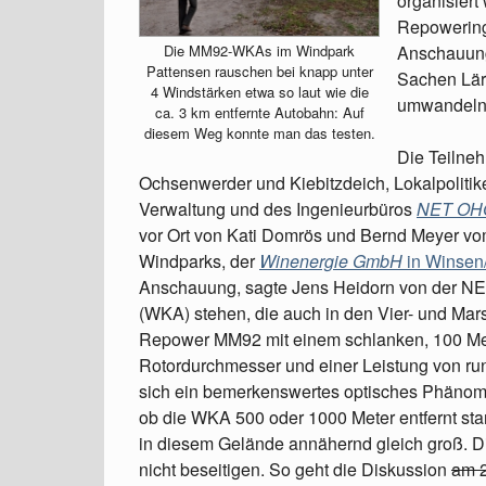
organisiert
Repowering 
Die MM92-WKAs im Windpark
Anschauung 
Pattensen rauschen bei knapp unter
Sachen Lär
4 Windstärken etwa so laut wie die
umwandeln
ca. 3 km entfernte Autobahn: Auf
diesem Weg konnte man das testen.
Die Teilneh
Ochsenwerder und Kiebitzdeich, Lokalpolitiker
Verwaltung und des Ingenieurbüros
NET OH
vor Ort von Kati Domrös und Bernd Meyer vo
Windparks, der
Winenergie GmbH
in Winsen
Anschauung, sagte Jens Heidorn von der NET
(WKA) stehen, die auch in den Vier- und Mar
Repower MM92 mit einem schlanken, 100 Met
Rotordurchmesser und einer Leistung von ru
sich ein bemerkenswertes optisches Phänome
ob die WKA 500 oder 1000 Meter entfernt sta
in diesem Gelände annähernd gleich groß. D
nicht beseitigen. So geht die Diskussion
am 2