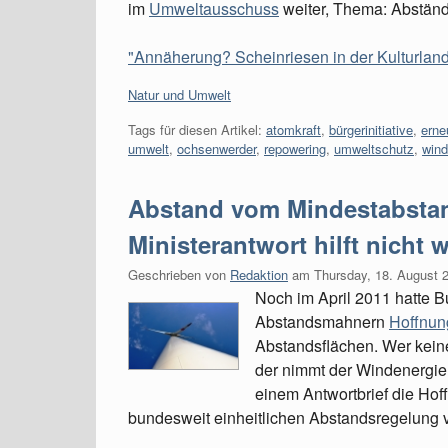
im
Umweltausschuss
weiter, Thema: Abstän
"Annäherung? Scheinriesen in der Kulturlands
Kategorien:
Natur und Umwelt
Tags für diesen Artikel:
atomkraft
,
bürgerinitiative
,
erne
umwelt
,
ochsenwerder
,
repowering
,
umweltschutz
,
wind
Abstand vom Mindestabst
Ministerantwort hilft nicht w
Geschrieben von
Redaktion
am
Thursday, 18. August 
Noch im April 2011 hatte 
Abstandsmahnern
Hoffnun
Abstandsflächen. Wer kein
der nimmt der Windenergie 
einem Antwortbrief die Hoff
bundesweit einheitlichen Abstandsregelung v