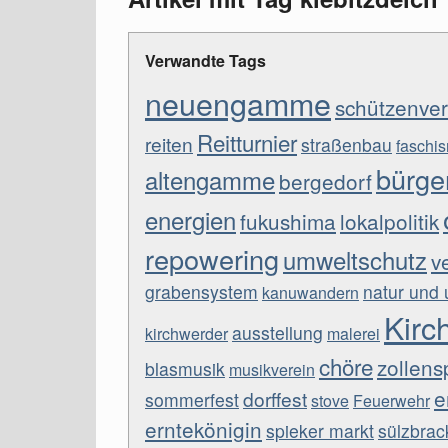
Verwandte Tags
neuengamme
schützenver
Reitturnier
reiten
straßenbau
faschi
bürger
altengamme
bergedorf
energien
fukushima
lokalpolitik
repowering
umweltschutz
v
grabensystem
natur und
kanuwandern
Kirc
ausstellung
kirchwerder
malerei
chöre
zollens
blasmusik
musikverein
e
dorffest
sommerfest
stove
Feuerwehr
erntekönigin
spieker markt
sülzbrac