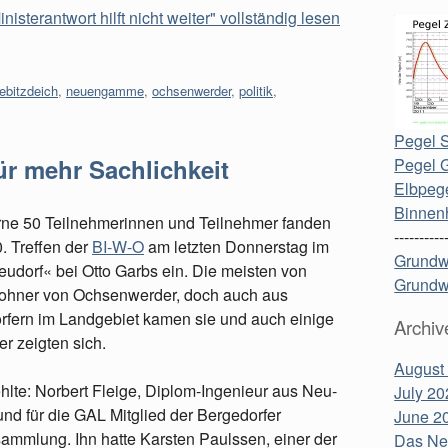
erantwort hilft nicht weiter" vollständig lesen
iebitzdeich
,
neuengamme
,
ochsenwerder
,
politik
,
Pegel S
ür mehr Sachlichkeit
Pegel 
Elbpege
Binnen
rne 50 Teilnehmerinnen und Teilnehmer fanden
----------
. Treffen der
BI-W-O
am letzten Donnerstag im
Grundw
udorf« bei Otto Garbs ein. Die meisten von
Grundw
ohner von Ochsenwerder, doch auch aus
rfern im Landgebiet kamen sie und auch einige
Archiv
er zeigten sich.
August
ehlte: Norbert Fleige, Diplom-Ingenieur aus Neu-
July 20
nd für die GAL Mitglied der Bergedorfer
June 2
ammlung. Ihn hatte Karsten Paulssen, einer der
Das Neu