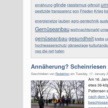
um
glinde
rassismus
ernährung
giftmüll
pestizide
transparenz
eon
Frieden
Krieg
b
energienetze
lauben
agro-gentechnik
auste
Gemüseanbau
weihnachtsmarkt
umw
gemüseanbau
gesundheit
krebs
u
hochwasserschutz
gänseplage
kulturlands
nsg die reit
hafen
Annäherung? Scheinriesen i
Geschrieben von
Redaktion
am
Tuesday, 17. January 
Am 16. Jan
etwa 36-kö
Pattensen e
nach dem V
beschlosse