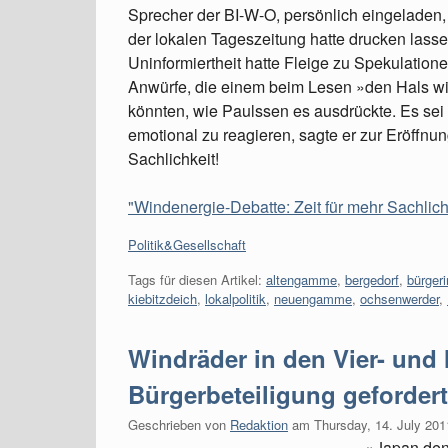
Sprecher der BI-W-O, persönlich eingeladen, 
der lokalen Tageszeitung hatte drucken lass
Uninformiertheit hatte Fleige zu Spekulation
Anwürfe, die einem beim Lesen »den Hals wi
könnten, wie Paulssen es ausdrückte. Es sei 
emotional zu reagieren, sagte er zur Eröffnu
Sachlichkeit!
"Windenergie-Debatte: Zeit für mehr Sachlichk
Kategorien:
Politik&Gesellschaft
Tags für diesen Artikel:
altengamme
,
bergedorf
,
bürgeri
kiebitzdeich
,
lokalpolitik
,
neuengamme
,
ochsenwerder
,
Windräder in den Vier- und
Bürgerbeteiligung gefordert
Geschrieben von
Redaktion
am
Thursday, 14. July 201
»Japan denk