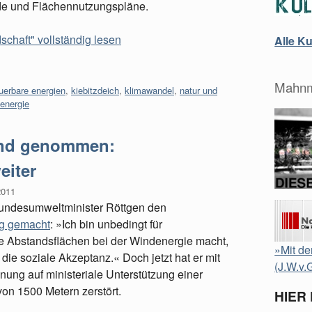
de und Flächennutzungspläne.
chaft" vollständig lesen
Alle K
Mahnm
uerbare energien
,
kiebitzdeich
,
klimawandel
,
natur und
energie
and genommen:
eiter
2011
Bundesumweltminister Röttgen den
g gemacht
: »Ich bin unbedingt für
e Abstandsflächen bei der Windenergie macht,
»Mit de
die soziale Akzeptanz.« Doch jetzt hat er mit
(J.W.v.
nung auf ministeriale Unterstützung einer
on 1500 Metern zerstört.
HIER