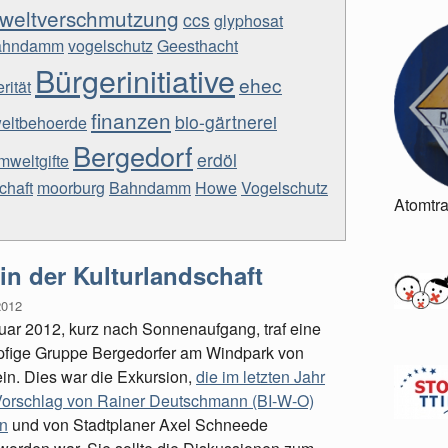
weltverschmutzung
ccs
glyphosat
ahndamm
vogelschutz
Geesthacht
Bürgerinitiative
ehec
rität
finanzen
bio-gärtnerei
eltbehoerde
Bergedorf
erdöl
mweltgifte
chaft
moorburg
Bahndamm
Howe
Vogelschutz
Atomtr
n der Kulturlandschaft
2012
uar 2012, kurz nach Sonnenaufgang, traf eine
pfige Gruppe Bergedorfer am Windpark von
in. Dies war die Exkursion,
die im letzten Jahr
orschlag von Rainer Deutschmann (BI-W-O)
n
und von Stadtplaner Axel Schneede