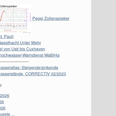
Pegel Zollenspieker
t. Pauli
Geesthacht Unter Wehr
l von Usti bis Cuxhaven
hochwasser-Warndienst WaBiHa
-----------------------
asseratlas: Steigende/sinkende
asserstände, CORRECTIV 02/2023
e
 2026
26
026
este ...