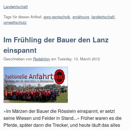
Kategorien:
Landwirtschaft
Tags für diesen Artikel:
agro-gentechnik
,
ernährung
,
landwirtschaft
,
umweltschutz
Im Frühling der Bauer den Lanz
einspannt
Geschrieben von
Redaktion
am
Tuesday, 13. March 2012
»Im Märzen der Bauer die Rösslein einspannt, er setzt
seine Wiesen und Felder in Stand...« Früher waren es die
Pferde, später dann die Trecker, und heute läuft das alles