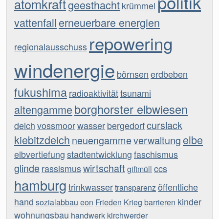
politik
atomkraft
geesthacht
krümmel
vattenfall
erneuerbare energien
repowering
regionalausschuss
windenergie
börnsen
erdbeben
fukushima
radioaktivität
tsunami
borghorster elbwiesen
altengamme
curslack
deich
vossmoor
wasser
bergedorf
kiebitzdeich
elbe
neuengamme
verwaltung
elbvertiefung
stadtentwicklung
faschismus
glinde
wirtschaft
rassismus
ccs
giftmüll
hamburg
trinkwasser
öffentliche
transparenz
hand
kinder
sozialabbau
eon
Frieden
Krieg
barrieren
wohnungsbau
handwerk
kirchwerder