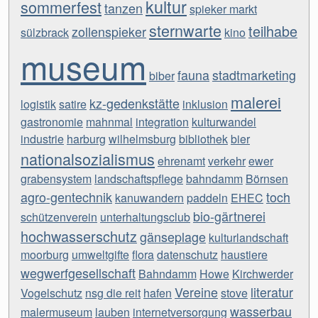
kultur
sommerfest
tanzen
spieker markt
sternwarte
teilhabe
zollenspieker
sülzbrack
kino
museum
fauna
stadtmarketing
biber
malerei
kz-gedenkstätte
logistik
satire
inklusion
gastronomie
mahnmal
integration
kulturwandel
industrie
harburg
wilhelmsburg
bibliothek
bier
nationalsozialismus
ehrenamt
verkehr
ewer
grabensystem
landschaftspflege
bahndamm
Börnsen
agro-gentechnik
toch
kanuwandern
paddeln
EHEC
bio-gärtnerei
schützenverein
unterhaltungsclub
hochwasserschutz
gänseplage
kulturlandschaft
moorburg
umweltgifte
flora
datenschutz
haustiere
wegwerfgesellschaft
Bahndamm
Howe
Kirchwerder
Vereine
literatur
Vogelschutz
nsg die reit
hafen
stove
wasserbau
malermuseum
lauben
internetversorgung