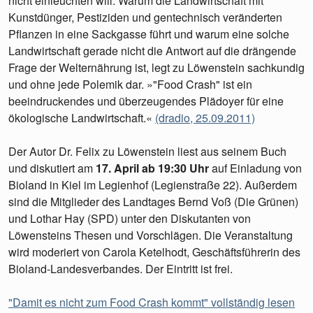
nicht einleuchten will. Warum die Landwirtschaft mit
Kunstdünger, Pestiziden und gentechnisch veränderten
Pflanzen in eine Sackgasse führt und warum eine solche
Landwirtschaft gerade nicht die Antwort auf die drängende
Frage der Welternährung ist, legt zu Löwenstein sachkundig
und ohne jede Polemik dar. »"Food Crash" ist ein
beeindruckendes und überzeugendes Plädoyer für eine
ökologische Landwirtschaft.«
(dradio, 25.09.2011)
Der Autor Dr. Felix zu Löwenstein liest aus seinem Buch
und diskutiert am
17. April ab 19:30 Uhr
auf Einladung von
Bioland in Kiel im Legienhof (Legienstraße 22). Außerdem
sind die Mitglieder des Landtages Bernd Voß (Die Grünen)
und Lothar Hay (SPD) unter den Diskutanten von
Löwensteins Thesen und Vorschlägen. Die Veranstaltung
wird moderiert von Carola Ketelhodt, Geschäftsführerin des
Bioland-Landesverbandes. Der Eintritt ist frei.
"Damit es nicht zum Food Crash kommt" vollständig lesen