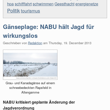
hpa
schifffahrt
schwimmen
Geesthacht
energienetze
Politik
tourismus
Gänseplage: NABU hält Jagd für
wirkungslos
Geschrieben von
Redaktion
am
Thursday, 19. December 2013
Grau- und Kanadagänse auf einem
schneebedeckten Rapsfeld in
Altengamme
NABU kritisiert geplante Änderung der
Jagdverordnung