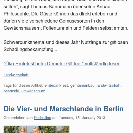
sollen“, sagt Thomas Sannmann über seine Anbau-
Philosophie. Die Gäste können das direkt erleben und
dürfen viele verschiedene Gemüsesorten in den
Gewächshäusern, Folientunneln und Feldern selbst ernten.
Schwerpunktthema sind dieses Jahr Nützlinge zur giftlosen
Schädlingsbekämpfung...
"Öko-Erntefest beim Demeter-Gärtner" vollständig lesen
Kategorien:
Landwirtschaft
Tags für diesen Artikel:
erntedankfest
,
gemüseanbau
,
landwirtschaft
,
pestizide
,
umweltschutz
Die Vier- und Marschlande in Berlin
Geschrieben von
Redaktion
am
Tuesday, 15. January 2013