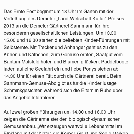
Das Ernte-Fest beginnt um 13 Uhr im Garten mit der
Verleihung des Demeter „Land-Wirtschaft-Kultur“-Preises
2013 an die Demeter Gärtnerei Sannmann für ihre
besonderen gesellschaftlichen Leistungen. Um 13.30,
15.00 und 16.30 starten die beliebten Kinder-Führungen mit
Selbsternte. Mit Trecker und Anhänger geht es zu den
Kühen und Kälbchen, zum Gemüse ernten, Saatgut vom
Bantam-Maisfeld holen und Blumen pflücken. Paddelboote
laden auf eine Seefahrt ein und liebe Ponys stehen ab
14.30 Uhr für einen Ritt durch die Gärtnerei bereit. Beim
Sannmann-Gemüse-Abo gibt es für die Kinder lustige
Schminkgesichter, während sich die Eltern in Ruhe über
das Angebot informieren.
Auf zwei großen Führungen um 14.30 und 16.00 Uhr
zeigen die Gärtnermeister den biologisch-dynamischen
Gemüseanbau. „Wir erzeugen wertvolle Lebensmittel im
Einklang mit der Natur, die Körper, Geist und Seele stärken