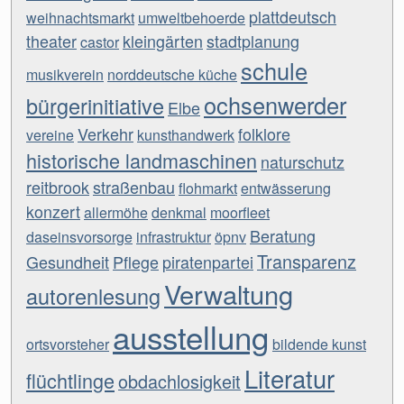
plattdeutsch
weihnachtsmarkt
umweltbehoerde
theater
kleingärten
stadtplanung
castor
schule
musikverein
norddeutsche küche
ochsenwerder
bürgerinitiative
Elbe
Verkehr
folklore
vereine
kunsthandwerk
historische landmaschinen
naturschutz
reitbrook
straßenbau
flohmarkt
entwässerung
konzert
allermöhe
denkmal
moorfleet
Beratung
daseinsvorsorge
infrastruktur
öpnv
Transparenz
Gesundheit
Pflege
piratenpartei
Verwaltung
autorenlesung
ausstellung
ortsvorsteher
bildende kunst
Literatur
flüchtlinge
obdachlosigkeit