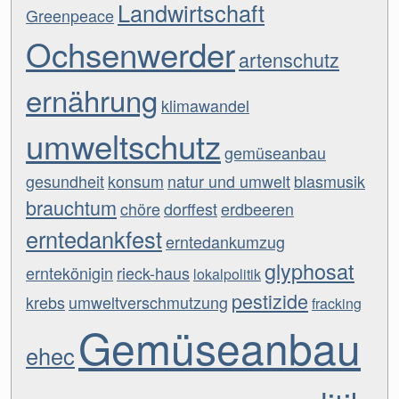
Landwirtschaft
Greenpeace
Ochsenwerder
artenschutz
ernährung
klimawandel
umweltschutz
gemüseanbau
gesundheit
konsum
natur und umwelt
blasmusik
brauchtum
chöre
dorffest
erdbeeren
erntedankfest
erntedankumzug
glyphosat
erntekönigin
rieck-haus
lokalpolitik
pestizide
krebs
umweltverschmutzung
fracking
Gemüseanbau
ehec