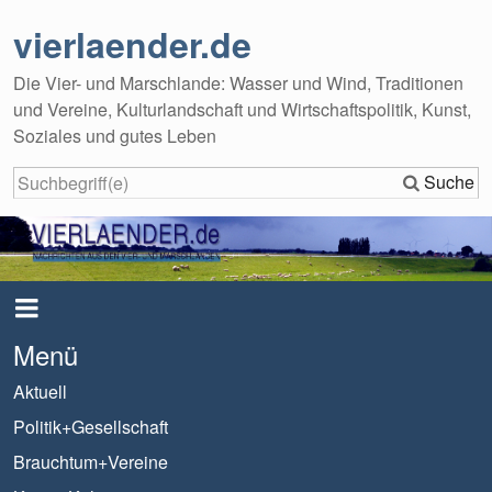
vierlaender.de
Die Vier- und Marschlande: Wasser und Wind, Traditionen
und Vereine, Kulturlandschaft und Wirtschaftspolitik, Kunst,
Soziales und gutes Leben
Suche
Menü
Aktuell
Politik+Gesellschaft
Brauchtum+Vereine