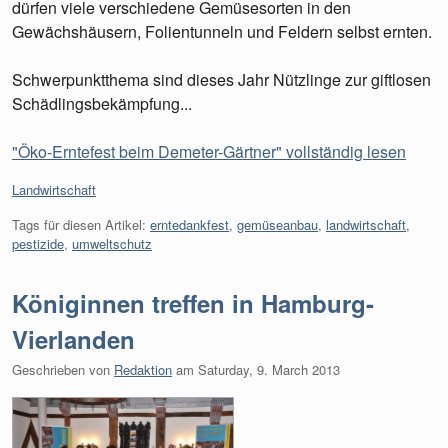
dürfen viele verschiedene Gemüsesorten in den
Gewächshäusern, Folientunneln und Feldern selbst ernten.
Schwerpunktthema sind dieses Jahr Nützlinge zur giftlosen
Schädlingsbekämpfung...
"Öko-Erntefest beim Demeter-Gärtner" vollständig lesen
Kategorien:
Landwirtschaft
Tags für diesen Artikel:
erntedankfest
,
gemüseanbau
,
landwirtschaft
,
pestizide
,
umweltschutz
Königinnen treffen in Hamburg-
Vierlanden
Geschrieben von
Redaktion
am
Saturday, 9. March 2013