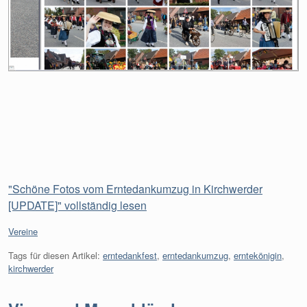
"Schöne Fotos vom Erntedankumzug in Kirchwerder
[UPDATE]" vollständig lesen
Kategorien:
Vereine
Tags für diesen Artikel:
erntedankfest
,
erntedankumzug
,
erntekönigin
,
kirchwerder