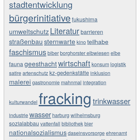
stadtentwicklung
bürgerinitiative
fukushima
Literatur
umweltschutz
barrieren
straßenbau
sternwarte
teilhabe
kino
faschismus
biber
borghorster elbwiesen
elbe
wirtschaft
geesthacht
fauna
konsum
logistik
kz-gedenkstätte
satire
artenschutz
inklusion
malerei
gastronomie
mahnmal
integration
fracking
trinkwasser
kulturwandel
wasser
industrie
harburg
wilhelmsburg
sozialabbau
vattenfall
bibliothek
bier
nationalsozialismus
daseinsvorsorge
ehrenamt