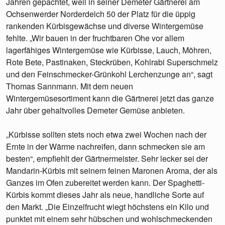
Jahren gepachtet, weil in seiner Demeter Gärtnerei am
Ochsenwerder Norderdeich 50 der Platz für die üppig
rankenden Kürbisgewächse und diverse Wintergemüse
fehlte. „Wir bauen in der fruchtbaren Ohe vor allem
lagerfähiges Wintergemüse wie Kürbisse, Lauch, Möhren,
Rote Bete, Pastinaken, Steckrüben, Kohlrabi Superschmelz
und den Feinschmecker-Grünkohl Lerchenzunge an“, sagt
Thomas Sannmann. Mit dem neuen
Wintergemüsesortiment kann die Gärtnerei jetzt das ganze
Jahr über gehaltvolles Demeter Gemüse anbieten.
„Kürbisse sollten stets noch etwa zwei Wochen nach der
Ernte in der Wärme nachreifen, dann schmecken sie am
besten“, empfiehlt der Gärtnermeister. Sehr lecker sei der
Mandarin-Kürbis mit seinem feinen Maronen Aroma, der als
Ganzes im Ofen zubereitet werden kann. Der Spaghetti-
Kürbis kommt dieses Jahr als neue, handliche Sorte auf
den Markt. „Die Einzelfrucht wiegt höchstens ein Kilo und
punktet mit einem sehr hübschen und wohlschmeckenden