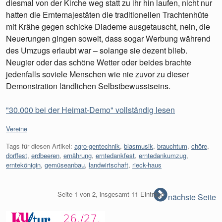
diesmal von der Kirche weg statt zu ihr hin laufen, nicht nur
hatten die Erntemajestäten die traditionellen Trachtenhüte
mit Krähe gegen schicke Diademe ausgetauscht, nein, die
Neuerungen gingen soweit, dass sogar Werbung während
des Umzugs erlaubt war – solange sie dezent blieb.
Neugier oder das schöne Wetter oder beides brachte
jedenfalls soviele Menschen wie nie zuvor zu dieser
Demonstration ländlichen Selbstbewusstseins.
"30.000 bei der Heimat-Demo" vollständig lesen
Kategorien:
Vereine
Tags für diesen Artikel:
agro-gentechnik
,
blasmusik
,
brauchtum
,
chöre
,
dorffest
,
erdbeeren
,
ernährung
,
erntedankfest
,
erntedankumzug
,
erntekönigin
,
gemüseanbau
,
landwirtschaft
,
rieck-haus
Seite 1 von 2, insgesamt 11 Einträge
nächste Seite