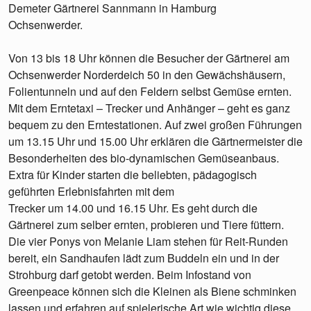
Demeter Gärtnerei Sannmann in Hamburg
Ochsenwerder.
Von 13 bis 18 Uhr können die Besucher der Gärtnerei am
Ochsenwerder Norderdeich 50 in den Gewächshäusern,
Folientunneln und auf den Feldern selbst Gemüse ernten.
Mit dem Erntetaxi – Trecker und Anhänger – geht es ganz
bequem zu den Erntestationen. Auf zwei großen Führungen
um 13.15 Uhr und 15.00 Uhr erklären die Gärtnermeister die
Besonderheiten des bio-dynamischen Gemüseanbaus.
Extra für Kinder starten die beliebten, pädagogisch
geführten Erlebnisfahrten mit dem
Trecker um 14.00 und 16.15 Uhr. Es geht durch die
Gärtnerei zum selber ernten, probieren und Tiere füttern.
Die vier Ponys von Melanie Liam stehen für Reit-Runden
bereit, ein Sandhaufen lädt zum Buddeln ein und in der
Strohburg darf getobt werden. Beim Infostand von
Greenpeace können sich die Kleinen als Biene schminken
lassen und erfahren auf spielerische Art wie wichtig diese