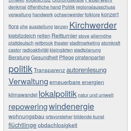
denkmal
öffentliche hand
Politik
regionalausschuss
konzert
verwaltung
handwerk
ochsenwerder
folklore
Kirchwerder
flora
ohe
ausstellung
tanzen
Reitturnier
kiebitzdeich
reiten
stove
allermöhe
plattdeutsch
reitbrook
theater
stadtmarketing
atomkraft
castor
radioaktivität
kleingärten
stadtplanung
Beratung
Gesundheit
Pflege
piratenpartei
politik
autorenlesung
Transparenz
Verwaltung
erneuerbare energien
lokalpolitik
klimawandel
natur und umwelt
windenergie
repowering
wohnungsbau
ortsvorsteher
bildende kunst
flüchtlinge
obdachlosigkeit