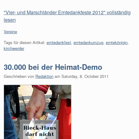
"Vier- und Marschländer Erntedankfeste 2012" vollständig
lesen
Kategorien:
Vereine
Tags für diesen Artikel:
erntedankfest
,
erntedankumzug
,
erntekönigin
,
kirchwerder
30.000 bei der Heimat-Demo
Geschrieben von
Redaktion
am
Saturday, 8. October 2011