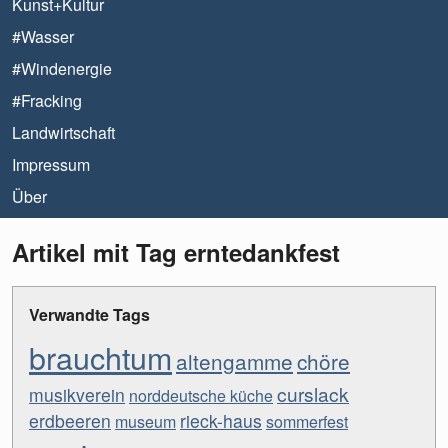
Kunst+Kultur
#Wasser
#Windenergie
#Fracking
Landwirtschaft
Impressum
Über
Artikel mit Tag erntedankfest
Verwandte Tags
brauchtum
altengamme
chöre
curslack
musikverein
norddeutsche küche
erdbeeren
rieck-haus
museum
sommerfest