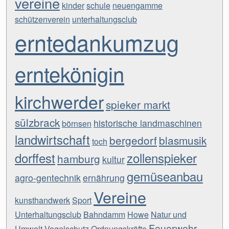
vereine
kinder
schule
neuengamme
schützenverein
unterhaltungsclub
erntedankumzug
erntekönigin
kirchwerder
spieker markt
sülzbrack
historische landmaschinen
börnsen
landwirtschaft
bergedorf
blasmusik
toch
dorffest
zollenspieker
hamburg
kultur
gemüseanbau
agro-gentechnik
ernährung
Vereine
kunsthandwerk
Sport
Unterhaltungsclub
Bahndamm
Howe
Natur und
Feuerwehr
Umwelt
Vogelschutz
Ordnungskräfte