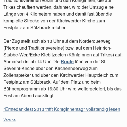
Traditionsvereinen voran und den Königinnen, die auf
Trikes chauffiert werden, dahinter, wird der Umzug eine
Länge von 4 Kilometern haben und damit fast über die
komplette Strecke von der Kirchwerder Kirche zum
Festplatz am Sülzbrack reichen.
Der Zug stellt sich ab 13 Uhr auf dem Norderquerweg
(Pferde und Traditionsvereine) bzw. auf dem Heinrich-
Stubbe-Weg/Ecke Kiebitzdeich (Königinnen auf Trikes) auf;
Abmarsch ist ab 14 Uhr. Die
Route
führt von der St.
Severini-Kirche über den Kirchenheerweg zum
Zollenspieker und über den Kirchwerder Hauptdeich zum
Festplatz am Sülzbrack. Auf dem Platz und beim
Bühnenprogramm ab 16:30 Uhr wird weitergefeiert, bis das
Fest am Abend ausklingt.
"Erntedankfest 2013 trifft KönigInnentag" vollständig lesen
Kategorien:
Vereine