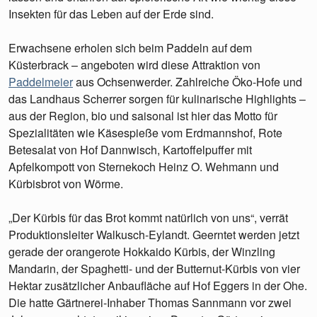
Insekten für das Leben auf der Erde sind.
Erwachsene erholen sich beim Paddeln auf dem
Küsterbrack – angeboten wird diese Attraktion von
Paddelmeier
aus Ochsenwerder. Zahlreiche Öko-Hofe und
das Landhaus Scherrer sorgen für kulinarische Highlights –
aus der Region, bio und saisonal ist hier das Motto für
Spezialitäten wie Käsespieße vom Erdmannshof, Rote
Betesalat von Hof Dannwisch, Kartoffelpuffer mit
Apfelkompott von Sternekoch Heinz O. Wehmann und
Kürbisbrot von Wörme.
„Der Kürbis für das Brot kommt natürlich von uns“, verrät
Produktionsleiter Walkusch-Eylandt. Geerntet werden jetzt
gerade der orangerote Hokkaido Kürbis, der Winzling
Mandarin, der Spaghetti- und der Butternut-Kürbis von vier
Hektar zusätzlicher Anbaufläche auf Hof Eggers in der Ohe.
Die hatte Gärtnerei-Inhaber Thomas Sannmann vor zwei