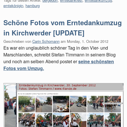
Tags für diesen Artikel:
bergedorf
,
erntedankfest
,
erntedankumzug
,
erntekönigin
,
hamburg
Schöne Fotos vom Erntedankumzug
in Kirchwerder [UPDATE]
Geschrieben von
Carin Schomann
am
Monday, 1. October 2012
Es war ein unglaublich schöner Tag in den Vier- und
Marschlanden, schreibt Stefan Timmann in seinem Blog
und noch am selben Abend postet er
seine schönsten
Fotos vom Umzug.