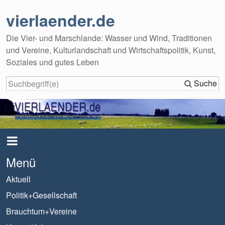
vierlaender.de
Die Vier- und Marschlande: Wasser und Wind, Traditionen
und Vereine, Kulturlandschaft und Wirtschaftspolitik, Kunst,
Soziales und gutes Leben
Suche
Menü
Aktuell
Politik+Gesellschaft
Brauchtum+Vereine