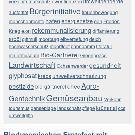
umweltbehoerde
verkehr
naturschutz
ewer
finanzen
Bürgerinitiative
austerität
frauenbewegung
hafen
energienetze
menschenrechte
eon
Frieden
rekommunalisierung
Krieg
e.on
diffamierung
erdöl
giftmüll
moorburg
elbvertiefung
deich
hochwasserschutz
moorfleet
bahndamm
literatur
Bio-Gärtnerei
malermuseum
Greenpeace
Landwirtschaft
gesundheit
Ochsenwerder
glyphosat
krebs
umweltverschmutzung
Agro-
pestizide
ehec
bio-gärtnerei
Gemüseanbau
Gentechnik
Verkehr
krümmel
tourismus
gänseplage
landschaftspflege
ccs
umweltgifte
Biodynamisches Erntefest mit