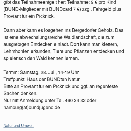
gibt das Teilnahmeentgelt her: Teilnahme: 9 € pro Kind
(BUND-Mitglieder mit BUNDcard 7 €) zzgl. Fahrgeld plus
Proviant für ein Picknick.
Dann aber kann es losgehen ins Bergedorfer Gehölz. Das
ist eine abwechslungsreiche Waldlandschaft, die zum
ausgiebigen Entdecken einlädt. Dort kann man klettern,
Lehmhöhlen erkunden, Tiere und Pflanzen entdecken und
spielerisch den Wald kennen lernen.
Termin: Samstag, 28. Juli, 14-19 Uhr
Treffpunkt: Haus der BUNDten Natur
Bitte an Proviant für ein Picknick und ggf. an regenfeste
Sachen denken.
Nur mit Anmeldung unter Tel. 460 34 32 oder
hamburg{at}bundjugend.de
Kategorien:
Natur und Umwelt