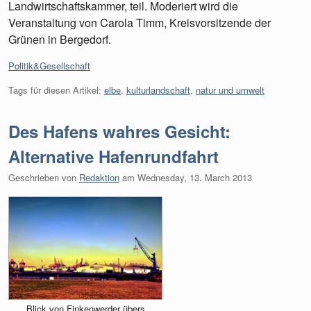
Landwirtschaftskammer, teil. Moderiert wird die
Veranstaltung von Carola Timm, Kreisvorsitzende der
Grünen in Bergedorf.
Kategorien:
Politik&Gesellschaft
Tags für diesen Artikel:
elbe
,
kulturlandschaft
,
natur und umwelt
Des Hafens wahres Gesicht:
Alternative Hafenrundfahrt
Geschrieben von
Redaktion
am
Wednesday, 13. March 2013
Blick von Finkenwerder übers