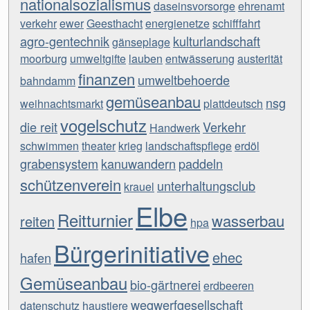
nationalsozialismus
daseinsvorsorge
ehrenamt
verkehr
ewer
Geesthacht
energienetze
schifffahrt
agro-gentechnik
kulturlandschaft
gänseplage
moorburg
umweltgifte
lauben
entwässerung
austerität
finanzen
umweltbehoerde
bahndamm
gemüseanbau
nsg
weihnachtsmarkt
plattdeutsch
vogelschutz
die reit
Verkehr
Handwerk
schwimmen
theater
krieg
landschaftspflege
erdöl
grabensystem
kanuwandern
paddeln
schützenverein
unterhaltungsclub
krauel
Elbe
Reitturnier
wasserbau
reiten
hpa
Bürgerinitiative
ehec
hafen
Gemüseanbau
bio-gärtnerei
erdbeeren
wegwerfgesellschaft
datenschutz
haustiere