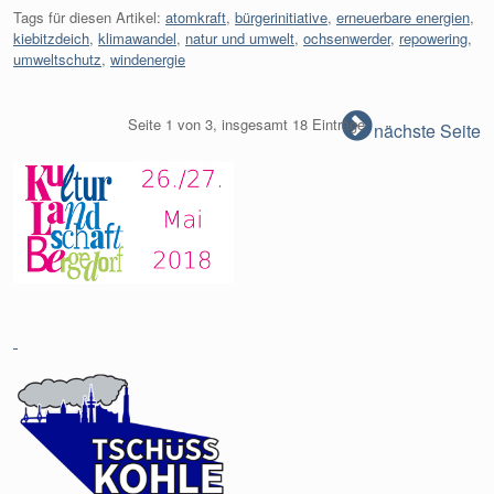
Tags für diesen Artikel:
atomkraft
,
bürgerinitiative
,
erneuerbare energien
,
kiebitzdeich
,
klimawandel
,
natur und umwelt
,
ochsenwerder
,
repowering
,
umweltschutz
,
windenergie
Seite 1 von 3, insgesamt 18 Einträge
nächste Seite