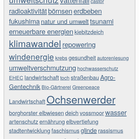
castor
radioaktivität
börnsen
erdbeben
fukushima
tsunami
natur und umwelt
erneuerbare energien
kiebitzdeich
klimawandel
repowering
windenergie
gesundheit
krebs
autorenlesung
umweltverschmutzung
hochwasserschutz
Agro-
landwirtschaft
straßenbau
EHEC
toch
Gentechnik
Bio-Gärtnerei
Greenpeace
Ochsenwerder
Landwirtschaft
wasser
borghorster elbwiesen
deich
vossmoor
artenschutz
ernährung
elbvertiefung
glinde
stadtentwicklung
faschismus
rassismus