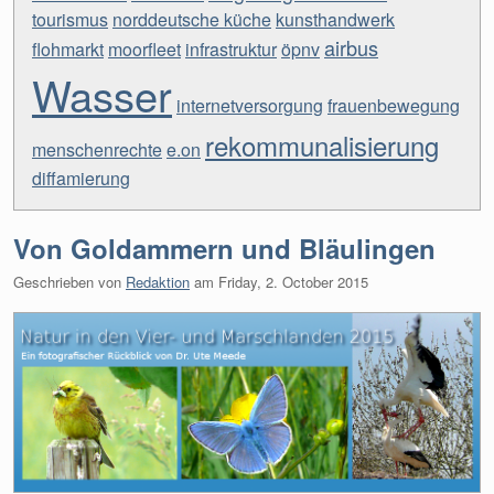
tourismus
norddeutsche küche
kunsthandwerk
airbus
flohmarkt
moorfleet
infrastruktur
öpnv
Wasser
internetversorgung
frauenbewegung
rekommunalisierung
menschenrechte
e.on
diffamierung
Von Goldammern und Bläulingen
Geschrieben von
Redaktion
am
Friday, 2. October 2015