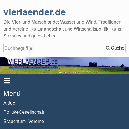
vierlaender.de
Die Vier- und Marschlande: Wasser und Wind, Traditionen
und Vereine, Kulturlandschaft und Wirtschaftspolitik, Kunst,
Soziales und gutes Leben
Suche
Menü
Aktuell
Politik+Gesellschaft
Brauchtum+Vereine