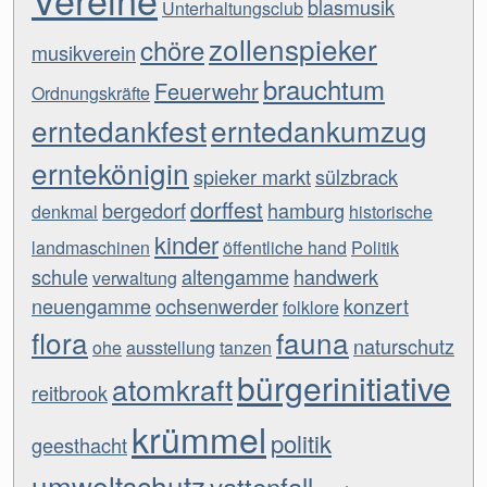
blasmusik
Unterhaltungsclub
zollenspieker
chöre
musikverein
brauchtum
Feuerwehr
Ordnungskräfte
erntedankfest
erntedankumzug
erntekönigin
spieker markt
sülzbrack
dorffest
bergedorf
hamburg
denkmal
historische
kinder
landmaschinen
öffentliche hand
Politik
schule
altengamme
handwerk
verwaltung
neuengamme
ochsenwerder
konzert
folklore
flora
fauna
naturschutz
ohe
ausstellung
tanzen
bürgerinitiative
atomkraft
reitbrook
krümmel
politik
geesthacht
umweltschutz
vattenfall