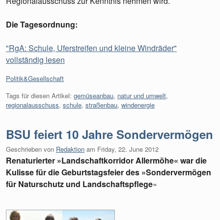
Regionalausschuss zur Kenntnis nehmen wird.
Die Tagesordnung:
"RgA: Schule, Uferstreifen und kleine Windräder"
vollständig lesen
Kategorien:
Politik&Gesellschaft
Tags für diesen Artikel:
gemüseanbau
,
natur und umwelt
,
regionalausschuss
,
schule
,
straßenbau
,
windenergie
BSU feiert 10 Jahre Sondervermögen
Geschrieben von
Redaktion
am
Friday, 22. June 2012
Renaturierter »Landschaftkorridor Allermöhe« war die
Kulisse für die Geburtstagsfeier des »Sondervermögen
für Naturschutz und Landschaftspflege
«