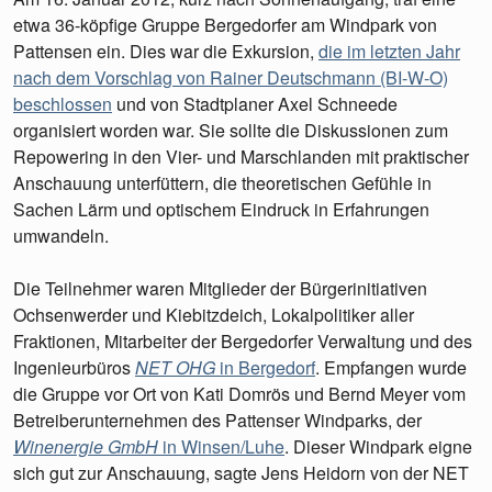
etwa 36-köpfige Gruppe Bergedorfer am Windpark von
Pattensen ein. Dies war die Exkursion,
die im letzten Jahr
nach dem Vorschlag von Rainer Deutschmann (BI-W-O)
beschlossen
und von Stadtplaner Axel Schneede
organisiert worden war. Sie sollte die Diskussionen zum
Repowering in den Vier- und Marschlanden mit praktischer
Anschauung unterfüttern, die theoretischen Gefühle in
Sachen Lärm und optischem Eindruck in Erfahrungen
umwandeln.
Die Teilnehmer waren Mitglieder der Bürgerinitiativen
Ochsenwerder und Kiebitzdeich, Lokalpolitiker aller
Fraktionen, Mitarbeiter der Bergedorfer Verwaltung und des
Ingenieurbüros
NET OHG
in Bergedorf
. Empfangen wurde
die Gruppe vor Ort von Kati Domrös und Bernd Meyer vom
Betreiberunternehmen des Pattenser Windparks, der
Winenergie GmbH
in Winsen/Luhe
. Dieser Windpark eigne
sich gut zur Anschauung, sagte Jens Heidorn von der NET