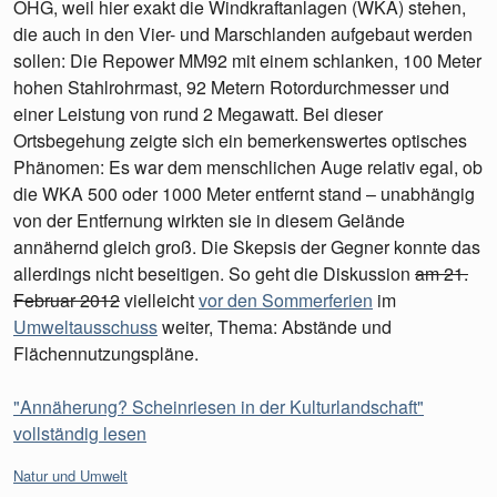
OHG, weil hier exakt die Windkraftanlagen (WKA) stehen,
die auch in den Vier- und Marschlanden aufgebaut werden
sollen: Die Repower MM92 mit einem schlanken, 100 Meter
hohen Stahlrohrmast, 92 Metern Rotordurchmesser und
einer Leistung von rund 2 Megawatt. Bei dieser
Ortsbegehung zeigte sich ein bemerkenswertes optisches
Phänomen: Es war dem menschlichen Auge relativ egal, ob
die WKA 500 oder 1000 Meter entfernt stand – unabhängig
von der Entfernung wirkten sie in diesem Gelände
annähernd gleich groß. Die Skepsis der Gegner konnte das
allerdings nicht beseitigen. So geht die Diskussion
am 21.
Februar 2012
vielleicht
vor den Sommerferien
im
Umweltausschuss
weiter, Thema: Abstände und
Flächennutzungspläne.
"Annäherung? Scheinriesen in der Kulturlandschaft"
vollständig lesen
Kategorien:
Natur und Umwelt