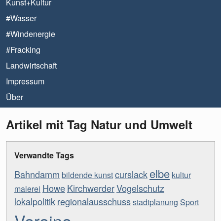
Kunst+Kultur
#Wasser
#Windenergie
#Fracking
Landwirtschaft
Impressum
Über
Artikel mit Tag Natur und Umwelt
Verwandte Tags
elbe
Bahndamm
curslack
bildende kunst
kultur
Howe
Kirchwerder
Vogelschutz
malerei
lokalpolitik
regionalausschuss
stadtplanung
Sport
Vereine