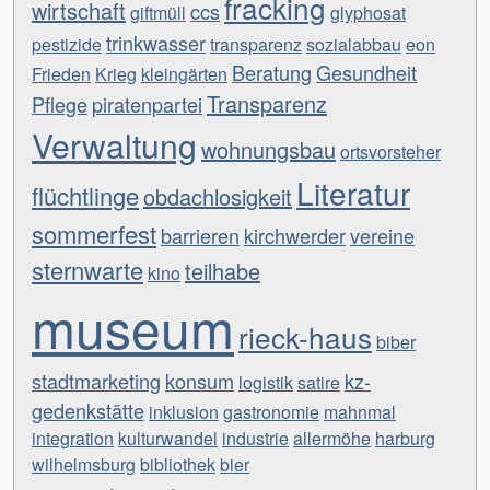
fracking
wirtschaft
ccs
giftmüll
glyphosat
trinkwasser
pestizide
transparenz
sozialabbau
eon
Beratung
Gesundheit
Frieden
Krieg
kleingärten
Transparenz
Pflege
piratenpartei
Verwaltung
wohnungsbau
ortsvorsteher
Literatur
flüchtlinge
obdachlosigkeit
sommerfest
barrieren
kirchwerder
vereine
sternwarte
teilhabe
kino
museum
rieck-haus
biber
stadtmarketing
konsum
kz-
logistik
satire
gedenkstätte
inklusion
gastronomie
mahnmal
integration
kulturwandel
industrie
allermöhe
harburg
wilhelmsburg
bibliothek
bier