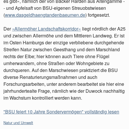
es gibt«, nämlich der von Bäcker Harden aus Altengamme -
- und Apfelsaft von BSU-eigenen Streuobstwiesen
(
www.dasgeldhaengtandenbaeumen.de
) fortgesetzt.
Der
»Allermöher Landschaftskorridor«
liegt nördlich der A25
und zwischen Allermöhe und dem Mittleren Landweg. Er ist
im Osten Hamburgs der einzige verbliebene durchgehende
Streifen Natur zwischen Geesthang und dem Marschland
rechts der Elbe; hier können auch Tiere ohne Flügel
umherwandern, ohne Straßen oder Wohngebiete zu
durchqueren. Auf den Marschwiesen praktiziert die BSU
diverse Renaturierungsmaßnahmen und auch
Forschungsarbeiten, unter anderem bearbeitet sie hier eine
jahrhundertealte Frage, nämlich wie der Duwock nachhaltig
im Wachstum kontrolliert werden kann.
"BSU feiert 10 Jahre Sondervermögen" vollständig lesen
Kategorien:
Natur und Umwelt