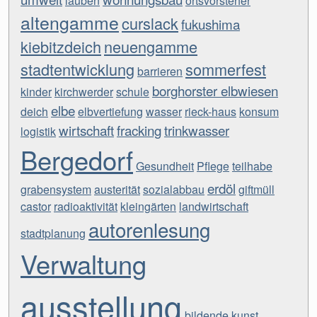
lauben
ortsvorsteher
altengamme
curslack
fukushima
kiebitzdeich
neuengamme
stadtentwicklung
sommerfest
barrieren
borghorster elbwiesen
kinder
kirchwerder
schule
elbe
deich
elbvertiefung
wasser
rieck-haus
konsum
wirtschaft
fracking
trinkwasser
logistik
Bergedorf
Gesundheit
Pflege
teilhabe
erdöl
grabensystem
austerität
sozialabbau
giftmüll
castor
radioaktivität
kleingärten
landwirtschaft
autorenlesung
stadtplanung
Verwaltung
ausstellung
bildende kunst