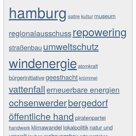
hamburg
museum
satire
kultur
repowering
regionalausschuss
umweltschutz
straßenbau
windenergie
atomkraft
geesthacht
bürgerinitiative
krümmel
vattenfall
erneuerbare energien
ochsenwerder
bergedorf
öffentliche hand
piratenpartei
klimawandel
lokalpolitik
natur und
handwerk
umwelt
wohnungsbau