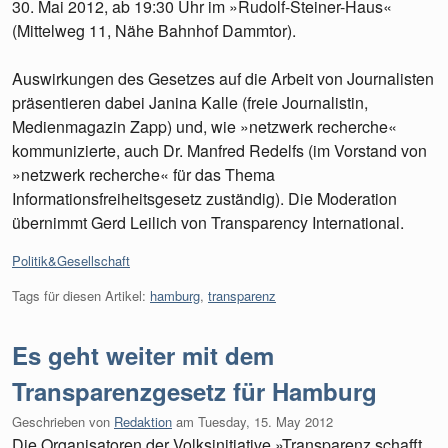
30. Mai 2012, ab 19:30 Uhr im »Rudolf-Steiner-Haus«
(Mittelweg 11, Nähe Bahnhof Dammtor).
Auswirkungen des Gesetzes auf die Arbeit von Journalisten
präsentieren dabei Janina Kalle (freie Journalistin,
Medienmagazin Zapp) und, wie »netzwerk recherche«
kommunizierte, auch Dr. Manfred Redelfs (im Vorstand von
»netzwerk recherche« für das Thema
Informationsfreiheitsgesetz zuständig). Die Moderation
übernimmt Gerd Leilich von Transparency International.
Kategorien:
Politik&Gesellschaft
Tags für diesen Artikel:
hamburg
,
transparenz
Es geht weiter mit dem
Transparenzgesetz für Hamburg
Geschrieben von
Redaktion
am
Tuesday, 15. May 2012
Die Organisatoren der Volksinitiative »Transparenz schafft