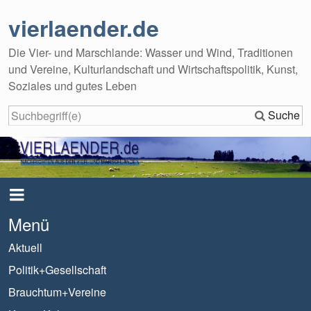
vierlaender.de
Die Vier- und Marschlande: Wasser und Wind, Traditionen
und Vereine, Kulturlandschaft und Wirtschaftspolitik, Kunst,
Soziales und gutes Leben
Suche
Menü
Aktuell
Politik+Gesellschaft
Brauchtum+Vereine