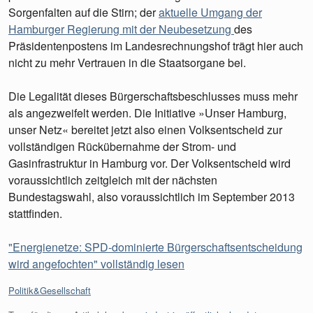
Sorgenfalten auf die Stirn; der
aktuelle Umgang der
Hamburger Regierung mit der Neubesetzung
des
Präsidentenpostens im Landesrechnungshof trägt hier auch
nicht zu mehr Vertrauen in die Staatsorgane bei.
Die Legalität dieses Bürgerschaftsbeschlusses muss mehr
als angezweifelt werden. Die Initiative »Unser Hamburg,
unser Netz« bereitet jetzt also einen Volksentscheid zur
vollständigen Rückübernahme der Strom- und
Gasinfrastruktur in Hamburg vor. Der Volksentscheid wird
voraussichtlich zeitgleich mit der nächsten
Bundestagswahl, also voraussichtlich im September 2013
stattfinden.
"Energienetze: SPD-dominierte Bürgerschaftsentscheidung
wird angefochten" vollständig lesen
Kategorien:
Politik&Gesellschaft