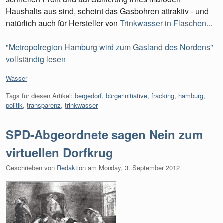
Haushalts aus sind, scheint das Gasbohren attraktiv - und
natürlich auch für Hersteller von
Trinkwasser in Flaschen...
"Metropolregion Hamburg wird zum Gasland des Nordens"
vollständig lesen
Kategorien:
Wasser
Tags für diesen Artikel:
bergedorf
,
bürgerinitiative
,
fracking
,
hamburg
,
politik
,
transparenz
,
trinkwasser
SPD-Abgeordnete sagen Nein zum
virtuellen Dorfkrug
Geschrieben von
Redaktion
am
Monday, 3. September 2012