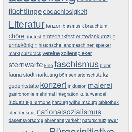
flüchtlinge
obdachlosigkeit
Literatur
tanzen
blasmusik
brauchtum
chöre
erntedankfest
erntedankumzug
dorffest
erntekönigin
historische landmaschinen
spieker
vereine
zollenspieker
markt
sülzbrack
faschismus
sternwarte
kino
biber
fauna
stadtmarketing
kz-
börnsen
artenschutz
konzert
malerei
gedenkstätte
inklusion
gastronomie
mahnmal
integration
kulturwandel
industrie
allermöhe
harburg
wilhelmsburg
bibliothek
nationalsozialismus
bier
denkmal
daseinsvorsorge
ehrenamt
verkehr
naturschutz
ewer
Bürgerinitiative