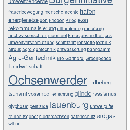
umweltbehoerde
hafen
frauenbewegung
menschenrechte
energienetze
e.on
eon
Frieden
Krieg
rekommunalisierung
diffamierung
moorburg
hochwasserschutz
moorfleet
krebs
gesundheit
ccs
umweltverschmutzung
schifffahrt
rohstoffe
technik
airbus
agro-gentechnik
entwässerung
bahndamm
Agro-Gentechnik
Bio-Gärtnerei
Greenpeace
Landwirtschaft
Ochsenwerder
erdbeben
glinde
tsunami
vossmoor
rassismus
ernährung
lauenburg
glyphosat
pestizide
umweltgifte
erdgas
reinheitsgebot
niedersachsen
datenschutz
wittorf