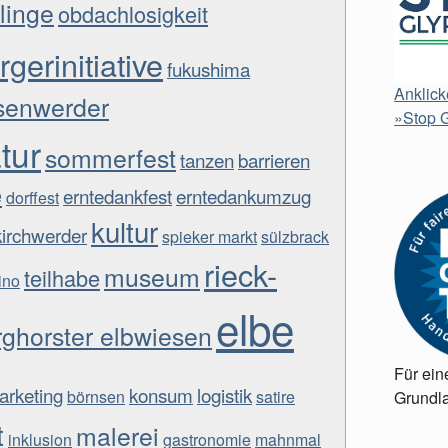
tlinge
obdachlosigkeit
rgerinitiative
fukushima
Anklick
senwerder
»Stop G
atur
sommerfest
tanzen
barrieren
e
erntedankfest
erntedankumzug
dorffest
kultur
kirchwerder
spieker markt
sülzbrack
rieck-
museum
teilhabe
ino
elbe
rghorster elbwiesen
Für ein
arketing
konsum
logistik
börnsen
satire
Grundla
t
malerei
inklusion
gastronomie
mahnmal