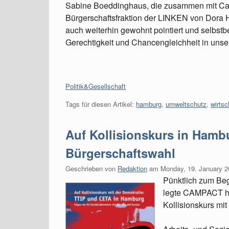
Sabine Boeddinghaus, die zusammen mit Can
Bürgerschaftsfraktion der LINKEN von Dora 
auch weiterhin gewohnt pointiert und selbstbe
Gerechtigkeit und Chancengleichheit in unser
Kategorien:
Politik&Gesellschaft
Tags für diesen Artikel:
hamburg
,
umweltschutz
,
wirtsc
Auf Kollisionskurs in Hamb
Bürgerschaftswahl
Geschrieben von
Redaktion
am
Monday, 19. January 2
Pünktlich zum Be
legte CAMPACT he
Kollisionskurs mi