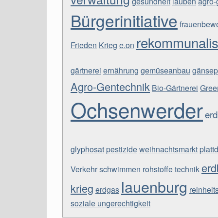
gesundheit
lauben
agro-
Bürgerinitiative
frauenbew
rekommunalis
Frieden
Krieg
e.on
gärtnerei
ernährung
gemüseanbau
gänsep
Agro-Gentechnik
Bio-Gärtnerei
Gree
Ochsenwerder
er
glyphosat
pestizide
weihnachtsmarkt
platt
erd
Verkehr
schwimmen
rohstoffe
technik
lauenburg
krieg
erdgas
reinheit
soziale ungerechtigkeit