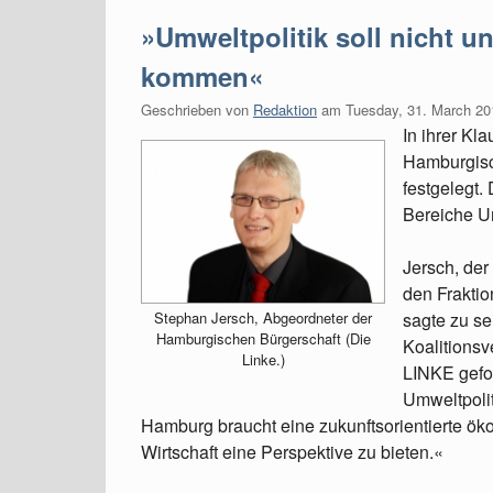
»Umweltpolitik soll nicht u
kommen«
Geschrieben von
Redaktion
am
Tuesday, 31. March 20
In ihrer Kl
Hamburgisc
festgelegt. 
Bereiche Um
Jersch, der
den Fraktio
Stephan Jersch, Abgeordneter der
sagte zu s
Hamburgischen Bürgerschaft (Die
Koalitions
Linke.)
LINKE gefor
Umweltpolit
Hamburg braucht eine zukunftsorientierte ök
Wirtschaft eine Perspektive zu bieten.«