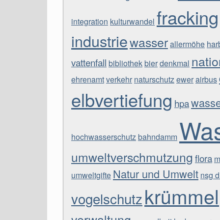
fracking
integration
kulturwandel
industrie
wasser
allermöhe
har
natio
vattenfall
bibliothek
bier
denkmal
ehrenamt
verkehr
naturschutz
ewer
airbus
elbvertiefung
wasse
hpa
Was
hochwasserschutz
bahndamm
umweltverschmutzung
flora
m
Natur und Umwelt
umweltgifte
nsg di
krümmel
vogelschutz
verwaltung