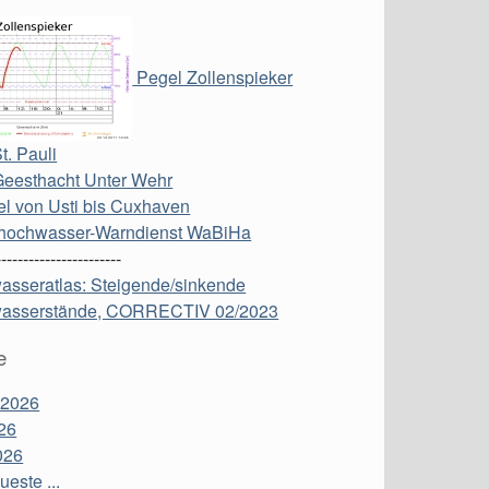
Pegel Zollenspieker
t. Pauli
Geesthacht Unter Wehr
l von Usti bis Cuxhaven
hochwasser-Warndienst WaBiHa
-----------------------
asseratlas: Steigende/sinkende
asserstände, CORRECTIV 02/2023
e
 2026
26
026
este ...