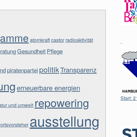
ngamme
atomkraft
castor
radioaktivität
ratung
Gesundheit
Pflege
politik
Transparenz
and
piratenpartei
ung
erneuerbare energien
repowering
Start: 
atur und umwelt
ausstellung
ortsvorsteher