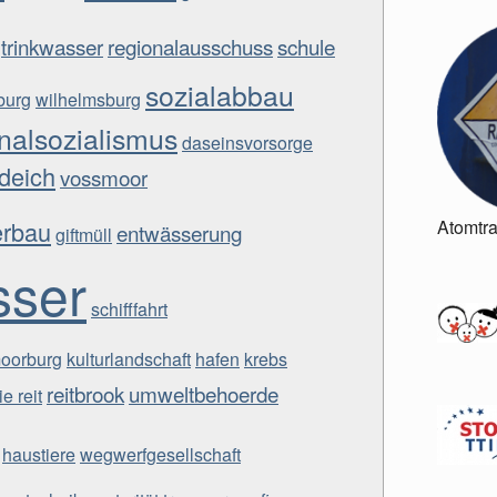
trinkwasser
regionalausschuss
schule
sozialabbau
burg
wilhelmsburg
nalsozialismus
daseinsvorsorge
deich
vossmoor
rbau
Atomtr
entwässerung
giftmüll
ser
schifffahrt
oorburg
kulturlandschaft
hafen
krebs
reitbrook
umweltbehoerde
e reit
haustiere
wegwerfgesellschaft