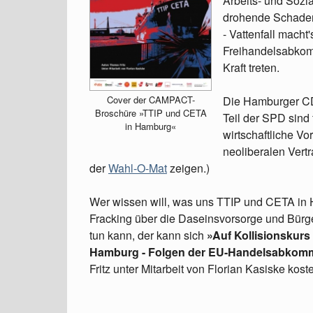
Arbeits- und Sozi
drohende Schaden
- Vattenfall macht
Freihandelsabkom
Kraft treten.
Die Hamburger CDU
Cover der CAMPACT-
Broschüre »TTIP und CETA
Teil der SPD sind
in Hamburg«
wirtschaftliche V
neoliberalen Vert
der
Wahl-O-Mat
zeigen.)
Wer wissen will, was uns TTIP und CETA in
Fracking über die Daseinsvorsorge und Bür
tun kann, der kann sich
»Auf Kollisionskurs
Hamburg - Folgen der EU-Handelsabkom
Fritz unter Mitarbeit von Florian Kasiske kos