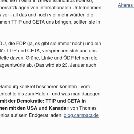
alrechte in Gefahr, Umweltstandards ebenso,
Älteres 
ersatzklagen von internationalen Unternehmen
's vor - all das und noch viel mehr würden die
men TTIP und CETA uns bringen, sollten sie in
, die FDP (ja, es gibt sie immer noch) und ein
 für TTIP und CETA, versprechen sich und uns
orteile davon. Grüne, Linke und ÖDP lehnen die
ragsentwürfe ab. (Das wird ab 23. Januar auch
 Hamburg konkret bescheren könnten - vom
gerrechte bis zum Hafen - und was man dagegen
 mit der Demokratie: TTIP und CETA in
men mit den USA und Kanada«
von Thomas
tenlos auf sein Endgerät laden:
blog.campact.de