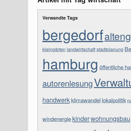
Verwandte Tags
bergedorf
alte
Be
kleingärten
landwirtschaft
stadtplanung
hamburg
öffentliche h
Verwalt
autorenlesung
handwerk
klimawandel
lokalpolitik
n
kinder
wohnungsbau
windenergie