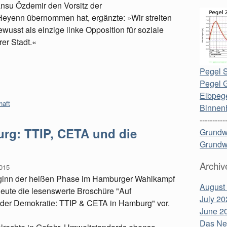
su Özdemir den Vorsitz der
Heyenn übernommen hat, ergänzte: »Wir streiten
wusst als einzige linke Opposition für soziale
er Stadt.«
Pegel S
Pegel 
Elbpege
haft
Binnen
----------
urg: TTIP, CETA und die
Grundw
Grundw
Archiv
015
ginn der heißen Phase im Hamburger Wahlkampf
August
ute die lesenswerte Broschüre "Auf
July 20
t der Demokratie: TTIP & CETA in Hamburg" vor.
June 2
Das Neu