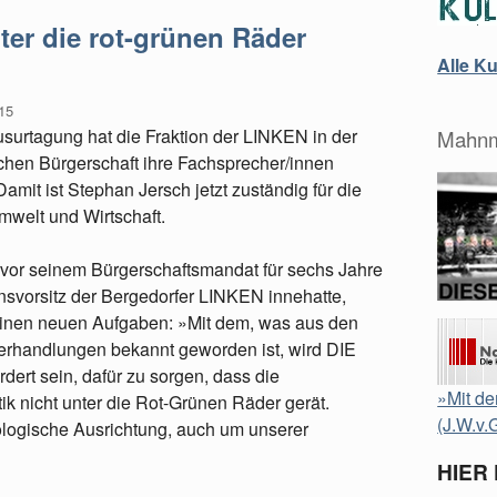
nter die rot-grünen Räder
Alle K
15
ausurtagung hat die Fraktion der LINKEN in der
Mahnm
hen Bürgerschaft ihre Fachsprecher/innen
Damit ist Stephan Jersch jetzt zuständig für die
welt und Wirtschaft.
 vor seinem Bürgerschaftsmandat für sechs Jahre
nsvorsitz der Bergedorfer LINKEN innehatte,
einen neuen Aufgaben: »Mit dem, was aus den
verhandlungen bekannt geworden ist, wird DIE
dert sein, dafür zu sorgen, dass die
»Mit de
ik nicht unter die Rot-Grünen Räder gerät.
(J.W.v.
ologische Ausrichtung, auch um unserer
HIER