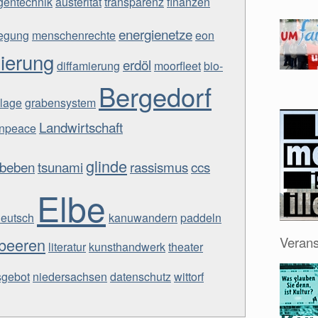
gentechnik
austerität
transparenz
finanzen
energienetze
egung
menschenrechte
eon
ierung
erdöl
diffamierung
moorfleet
bio-
Bergedorf
lage
grabensystem
Landwirtschaft
npeace
glinde
dbeben
tsunami
rassismus
ccs
Elbe
deutsch
kanuwandern
paddeln
Verans
beeren
literatur
kunsthandwerk
theater
sgebot
niedersachsen
datenschutz
wittorf