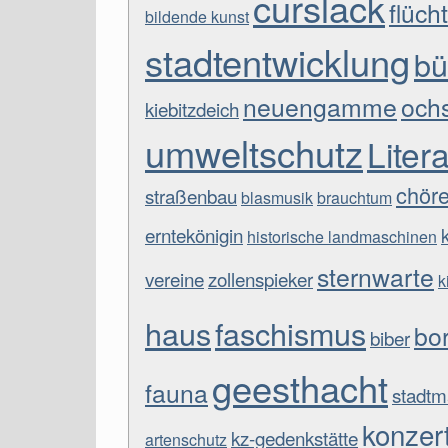
curslack
flüch
bildende kunst
stadtentwicklung
bü
neuengamme
och
kiebitzdeich
umweltschutz
Liter
chör
straßenbau
blasmusik
brauchtum
erntekönigin
historische landmaschinen
sternwarte
vereine
zollenspieker
k
haus
faschismus
bo
biber
geesthacht
fauna
stadtm
konzer
kz-gedenkstätte
artenschutz