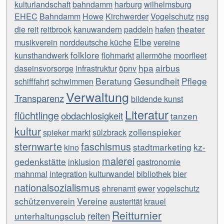
kulturlandschaft
bahndamm
harburg
wilhelmsburg
EHEC
Bahndamm
Howe
Kirchwerder
Vogelschutz
nsg
theater
die reit
reitbrook
kanuwandern
paddeln
hafen
Elbe
musikverein
norddeutsche küche
vereine
folklore
kunsthandwerk
flohmarkt
allermöhe
moorfleet
hpa
airbus
daseinsvorsorge
infrastruktur
öpnv
Beratung
Gesundheit
Pflege
schifffahrt
schwimmen
Verwaltung
Transparenz
bildende kunst
Literatur
flüchtlinge
obdachlosigkeit
tanzen
kultur
zollenspieker
spieker markt
sülzbrack
sternwarte
faschismus
stadtmarketing
kz-
kino
malerei
gedenkstätte
inklusion
gastronomie
mahnmal
integration
kulturwandel
bibliothek
bier
nationalsozialismus
ehrenamt
ewer
vogelschutz
schützenverein
Vereine
austerität
krauel
Reitturnier
reiten
unterhaltungsclub