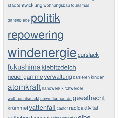
stadtentwicklung
wohnungsbau
tourismus
politik
gänseplage
repowering
windenergie
curslack
fukushima
kiebitzdeich
neuengamme
verwaltung
kinder
barrieren
atomkraft
handwerk
kirchwerder
geesthacht
weihnachtsmarkt
umweltbehoerde
vattenfall
krümmel
radioaktivität
castor
elbe
erdbeben
tsunami
ochsenwerder