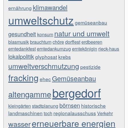
klimawandel
ernährung
umweltschutz
gemüseanbau
natur und umwelt
gesundheit
konsum
blasmusik
brauchtum
chöre
dorffest
erdbeeren
erntedankfest
erntedankumzug
erntekönigin
rieck-haus
lokalpolitik
glyphosat
krebs
umweltverschmutzung
pestizide
fracking
Gemüseanbau
ehec
bergedorf
altengamme
börnsen
historische
kleingärten
stadtplanung
landmaschinen
regionalausschuss
toch
Verkehr
erneuerbare energien
wasser