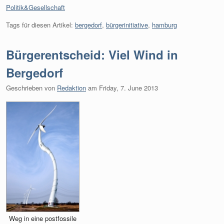
Kategorien:
Politik&Gesellschaft
Tags für diesen Artikel:
bergedorf
,
bürgerinitiative
,
hamburg
Bürgerentscheid: Viel Wind in
Bergedorf
Geschrieben von
Redaktion
am
Friday, 7. June 2013
Weg in eine postfossile