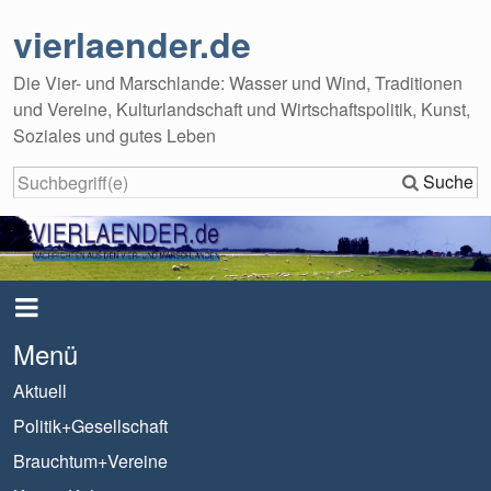
vierlaender.de
Die Vier- und Marschlande: Wasser und Wind, Traditionen
und Vereine, Kulturlandschaft und Wirtschaftspolitik, Kunst,
Soziales und gutes Leben
Suche
Menü
Aktuell
Politik+Gesellschaft
Brauchtum+Vereine