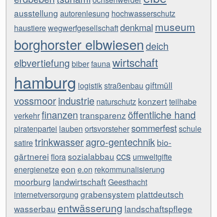
ausstellung
autorenlesung
hochwasserschutz
museum
denkmal
haustiere
wegwerfgesellschaft
borghorster elbwiesen
deich
wirtschaft
elbvertiefung
biber
fauna
hamburg
giftmüll
logistik
straßenbau
vossmoor
industrie
konzert
naturschutz
teilhabe
finanzen
öffentliche hand
transparenz
verkehr
sommerfest
piratenpartei
lauben
ortsvorsteher
schule
trinkwasser
agro-gentechnik
bio-
satire
ccs
gärtnerei
sozialabbau
flora
umweltgifte
eon
energienetze
e.on
rekommunalisierung
moorburg
landwirtschaft
Geesthacht
grabensystem
plattdeutsch
internetversorgung
entwässerung
wasserbau
landschaftspflege