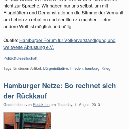
nicht zur Sprache. Wir haben nur uns selbst, um mit
Flugblättern und Demonstrationen die Stimme der Vernunft
am Leben zu erhalten und deutlich zu machen – eine
andere Welt ist möglich und nötig.
Quelle:
Hamburger Forum für Völkerverständigung und
weltweite Abrüstung e.V.
Kategorien:
Politik&Gesellschaft
Tags für diesen Artikel:
Bürgerinitiative
,
Frieden
,
hamburg
,
Krieg
Hamburger Netze: So rechnet sich
der Rückkauf
Geschrieben von
Redaktion
am
Thursday, 1. August 2013