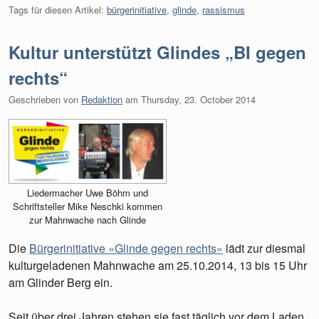
Tags für diesen Artikel:
bürgerinitiative
,
glinde
,
rassismus
Kultur unterstützt Glindes „BI gegen
rechts“
Geschrieben von
Redaktion
am
Thursday, 23. October 2014
Liedermacher Uwe Böhm und
Schriftsteller Mike Neschki kommen
zur Mahnwache nach Glinde
Die
Bürgerinitiative »Glinde gegen rechts«
lädt zur diesmal
kulturgeladenen Mahnwache am 25.10.2014, 13 bis 15 Uhr
am Glinder Berg ein.
Seit über drei Jahren stehen sie fast täglich vor dem Laden