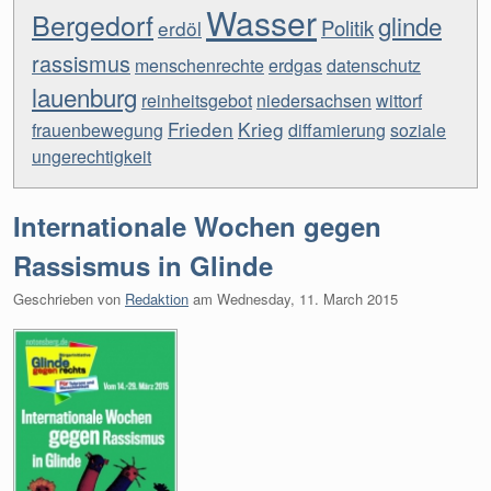
Wasser
Bergedorf
glinde
Politik
erdöl
rassismus
menschenrechte
erdgas
datenschutz
lauenburg
reinheitsgebot
niedersachsen
wittorf
Frieden
Krieg
frauenbewegung
diffamierung
soziale
ungerechtigkeit
Internationale Wochen gegen
Rassismus in Glinde
Geschrieben von
Redaktion
am
Wednesday, 11. March 2015