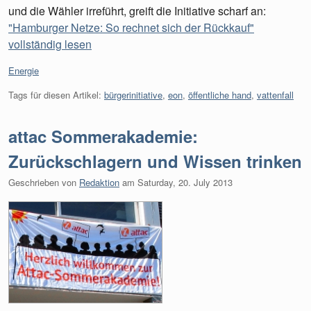
und die Wähler irreführt, greift die Initiative scharf an:
"Hamburger Netze: So rechnet sich der Rückkauf"
vollständig lesen
Kategorien:
Energie
Tags für diesen Artikel:
bürgerinitiative
,
eon
,
öffentliche hand
,
vattenfall
attac Sommerakademie:
Zurückschlagern und Wissen trinken
Geschrieben von
Redaktion
am
Saturday, 20. July 2013