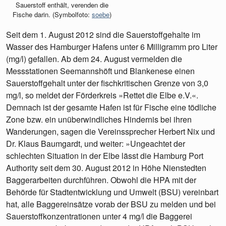
Sauerstoff enthält, verenden die
Fische darin. (Symbolfoto:
soebe
)
Seit dem 1. August 2012 sind die Sauerstoffgehalte im
Wasser des Hamburger Hafens unter 6 Milligramm pro Liter
(mg/l) gefallen. Ab dem 24. August vermelden die
Messstationen Seemannshöft und Blankenese einen
Sauerstoffgehalt unter der fischkritischen Grenze von 3,0
mg/l, so meldet der Förderkreis »Rettet die Elbe e.V.«.
Demnach ist der gesamte Hafen ist für Fische eine tödliche
Zone bzw. ein unüberwindliches Hindernis bei ihren
Wanderungen, sagen die Vereinssprecher Herbert Nix und
Dr. Klaus Baumgardt, und weiter: »Ungeachtet der
schlechten Situation in der Elbe lässt die Hamburg Port
Authority seit dem 30. August 2012 in Höhe Nienstedten
Baggerarbeiten durchführen. Obwohl die HPA mit der
Behörde für Stadtentwicklung und Umwelt (BSU) vereinbart
hat, alle Baggereinsätze vorab der BSU zu melden und bei
Sauerstoffkonzentrationen unter 4 mg/l die Baggerei