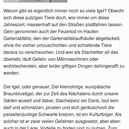
Warum gibt es eigentlich immer noch so viele Igel? Obwohl
sich diese putzigen Tiere doch, wie immer um diese
Jahreszeit, massenhaft auf den Straßen plattfahren lassen.
Gern genommen auch der Feuertod im Haufen
Gartenabfälle, den der Gartenabfallaufhäufer abgefackelt,
ohne ihn vorher umzuschichten und schlafende Tiere
daraus zu verscheuchen. Und wer als Stacheltier all das
überlebt, läuft Gefahr, von Mähmaschinen oder
wohlriechenden, aber leider giftigen Dingen dahingerafft zu
werden.
Der Igel, oder genauer: Der kleinohrige, europäische
Braunbrustigel, der zur Zeit des Nächstens durch unsere
Gärten wuselt und dabei, Stachelpelz sei Dank, laut sein
darf und schmatzen, prusten und sich geräuschvoll die
parasitenjuckige Schwarte kratzen, ist ein Kulturfolger. Als
solcher ist er zwar vielen Gefahren ausgesetzt, aber eben
auch in der Lage, Vorteile zu finden und zu nutzen. Zum