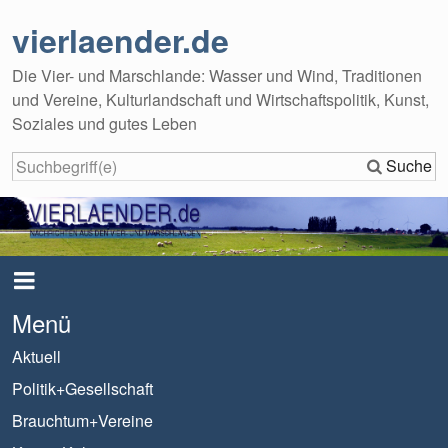
vierlaender.de
Die Vier- und Marschlande: Wasser und Wind, Traditionen
und Vereine, Kulturlandschaft und Wirtschaftspolitik, Kunst,
Soziales und gutes Leben
Suche
Menü
Aktuell
Politik+Gesellschaft
Brauchtum+Vereine