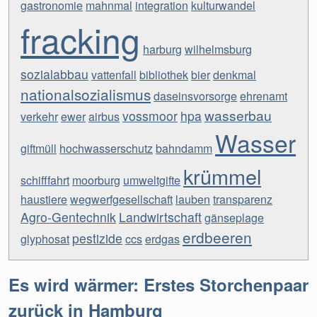
gastronomie
mahnmal
integration
kulturwandel
fracking
harburg
wilhelmsburg
sozialabbau
vattenfall
bibliothek
bier
denkmal
nationalsozialismus
daseinsvorsorge
ehrenamt
wasserbau
vossmoor
hpa
verkehr
ewer
airbus
Wasser
giftmüll
hochwasserschutz
bahndamm
krümmel
schifffahrt
moorburg
umweltgifte
haustiere
wegwerfgesellschaft
lauben
transparenz
Agro-Gentechnik
Landwirtschaft
gänseplage
erdbeeren
pestizide
glyphosat
ccs
erdgas
Es wird wärmer: Erstes Storchenpaar
zurück in Hamburg