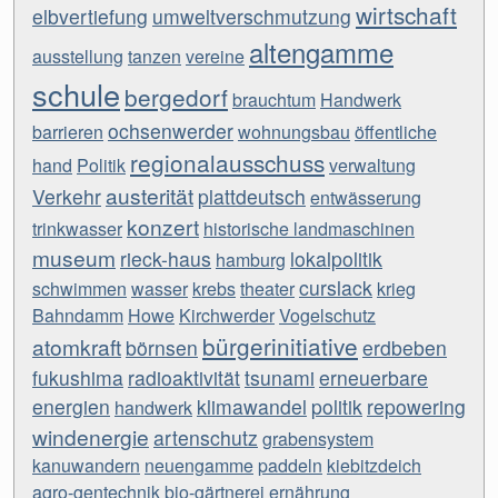
wirtschaft
elbvertiefung
umweltverschmutzung
altengamme
ausstellung
tanzen
vereine
schule
bergedorf
brauchtum
Handwerk
ochsenwerder
barrieren
wohnungsbau
öffentliche
regionalausschuss
hand
Politik
verwaltung
austerität
Verkehr
plattdeutsch
entwässerung
konzert
trinkwasser
historische landmaschinen
museum
rieck-haus
lokalpolitik
hamburg
curslack
schwimmen
wasser
krebs
theater
krieg
Bahndamm
Howe
Kirchwerder
Vogelschutz
bürgerinitiative
atomkraft
börnsen
erdbeben
fukushima
radioaktivität
tsunami
erneuerbare
energien
klimawandel
politik
repowering
handwerk
windenergie
artenschutz
grabensystem
kanuwandern
neuengamme
paddeln
kiebitzdeich
agro-gentechnik
bio-gärtnerei
ernährung