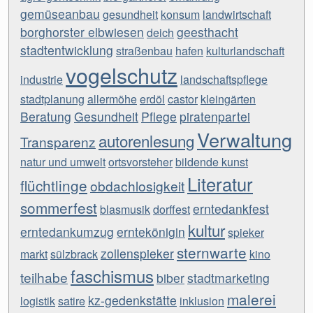
gemüseanbau
gesundheit
konsum
landwirtschaft
borghorster elbwiesen
geesthacht
deich
stadtentwicklung
straßenbau
hafen
kulturlandschaft
vogelschutz
industrie
landschaftspflege
stadtplanung
allermöhe
erdöl
castor
kleingärten
Beratung
Gesundheit
Pflege
piratenpartei
Verwaltung
autorenlesung
Transparenz
natur und umwelt
ortsvorsteher
bildende kunst
Literatur
flüchtlinge
obdachlosigkeit
sommerfest
erntedankfest
blasmusik
dorffest
kultur
erntedankumzug
erntekönigin
spieker
sternwarte
zollenspieker
markt
sülzbrack
kino
faschismus
teilhabe
biber
stadtmarketing
malerei
kz-gedenkstätte
logistik
satire
inklusion