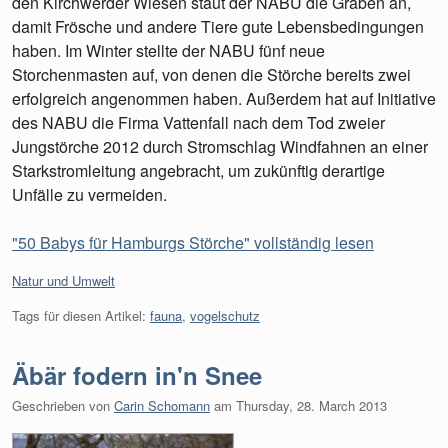
den Kirchwerder Wiesen staut der NABU die Gräben an,
damit Frösche und andere Tiere gute Lebensbedingungen
haben. Im Winter stellte der NABU fünf neue
Storchenmasten auf, von denen die Störche bereits zwei
erfolgreich angenommen haben. Außerdem hat auf Initiative
des NABU die Firma Vattenfall nach dem Tod zweier
Jungstörche 2012 durch Stromschlag Windfahnen an einer
Starkstromleitung angebracht, um zukünftig derartige
Unfälle zu vermeiden.
"50 Babys für Hamburgs Störche" vollständig lesen
Kategorien:
Natur und Umwelt
Tags für diesen Artikel:
fauna
,
vogelschutz
Äbär fodern in'n Snee
Geschrieben von
Carin Schomann
am
Thursday, 28. March 2013