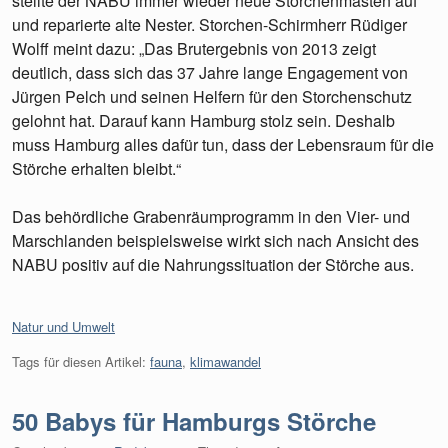
stellte der NABU immer wieder neue Storchenmasten auf
und reparierte alte Nester. Storchen-Schirmherr Rüdiger
Wolff meint dazu: „Das Brutergebnis von 2013 zeigt
deutlich, dass sich das 37 Jahre lange Engagement von
Jürgen Pelch und seinen Helfern für den Storchenschutz
gelohnt hat. Darauf kann Hamburg stolz sein. Deshalb
muss Hamburg alles dafür tun, dass der Lebensraum für die
Störche erhalten bleibt.“
Das behördliche Grabenräumprogramm in den Vier- und
Marschlanden beispielsweise wirkt sich nach Ansicht des
NABU positiv auf die Nahrungssituation der Störche aus.
Kategorien:
Natur und Umwelt
Tags für diesen Artikel:
fauna
,
klimawandel
50 Babys für Hamburgs Störche