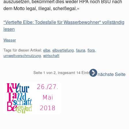
auszusetzen, bekümmert dies weder HPA noch BSU nach
dem Motto legal, illegal, scheißegal.«
"Vertiefte Elbe: Todesfalle für Wasserbewohner" vollständig
lesen
Kategorien:
Wasser
Tags für diesen Artikel:
elbe
,
elbvertiefung
,
fauna
,
flora
,
umweltverschmutzung
,
wirtschaft
Seite 1 von 2, insgesamt 14 Einträge
nächste Seite