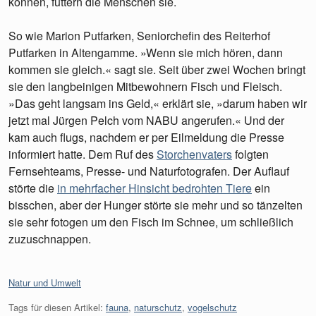
können, füttern die Menschen sie.
So wie Marion Putfarken, Seniorchefin des Reiterhof
Putfarken in Altengamme. »Wenn sie mich hören, dann
kommen sie gleich.« sagt sie. Seit über zwei Wochen bringt
sie den langbeinigen Mitbewohnern Fisch und Fleisch.
»Das geht langsam ins Geld,« erklärt sie, »darum haben wir
jetzt mal Jürgen Pelch vom NABU angerufen.« Und der
kam auch flugs, nachdem er per Eilmeldung die Presse
informiert hatte. Dem Ruf des
Storchenvaters
folgten
Fernsehteams, Presse- und Naturfotografen. Der Auflauf
störte die
in mehrfacher Hinsicht bedrohten Tiere
ein
bisschen, aber der Hunger störte sie mehr und so tänzelten
sie sehr fotogen um den Fisch im Schnee, um schließlich
zuzuschnappen.
Kategorien:
Natur und Umwelt
Tags für diesen Artikel:
fauna
,
naturschutz
,
vogelschutz