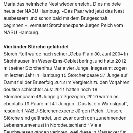
Maria das heimische Nest wieder erreicht. Dies meldete
heute der NABU Hamburg. »Das Paar wird jetzt das Nest
ausbessern und schon bald mit dem Brutgeschäft
beginnen.«, vermutet Storchenexperte Jürgen Pelch vom
NABU Hamburg.
Vierländer Störche gefährdet
Storch Rolf wurde nach seiner „Geburt“ am 30. Juni 2004 in
Strohhausen im Weser-Ems-Gebiet beringt und hatte 2012
mit seiner Storchenfrau Maria vier Junge. Insgesamt zogen
im letzten Jahr in Hamburg 15 Storchenpaare 37 Junge auf.
Damit fiel der Bruterfolg 2012 im Vergleich zu den Vorjahren
deutlich schlechter aus: 2011 hatten noch 19
Storchenpaare 46 Junge großgezogen, 2010 waren es
ebenfalls 19 Paare mit 41 Jungen. „Das ist ein Warnsignal“,
resümiert NABU-Storchenexperte Jürgen Pelch. „Unsere
Störche sind gefährdet, und zwar durch den zunehmenden
Lebensraumverlust in Norddeutschland.“ Viele
Feuchtwiesen gingen verloren, weil diese in Maisäcker für