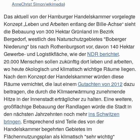
AnneChrist Simon/wikimedia
)
Das aktuell von der Hamburger Handelskammer vorgelegte
Konzept „Leben und Arbeiten entlang der Bille-Achse“ sieht
die Bebauung von 300 Hektar Grünland im Bezirk
Bergedorf, westlich des Naturschutzgebietes "Boberger
Niederung" bis nach Rothenburgsort vor, davon 140 Hektar
Gewerbe- und Logistikfläche, wie der
NDR berichtet
.
20.000 Menschen sollen zukünftig dort leben und arbeiten,
wo heute ökologisch und klimatisch wichtige Räume liegen.
Nach dem Konzept der Handelskammer würden diese
Räume vernichtet, die laut einem
Gutachten von 2012
dazu
beitragen, die durch die Klimaerwärmung zunehmende
Hitze in der Innenstadt erträglicher zu halten. Eine weitere,
großflächige Bebauung der Randlagen würde die Stadt in
den nächsten Jahrzehnten noch mehr
ins Schwitzen
bringen
. Entsprechend sind Teile des von der
Handelskammer begehrten Gebietes im
Flächennutzungsplan als klimatisch "sehr wichtig"