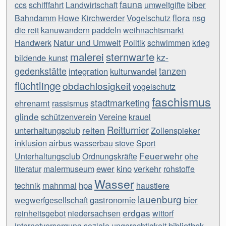
fauna
biber
ccs
schifffahrt
Landwirtschaft
umweltgifte
flora
Bahndamm
Howe
Kirchwerder
Vogelschutz
nsg
die reit
kanuwandern
paddeln
weihnachtsmarkt
Natur und Umwelt
Handwerk
Politik
schwimmen
krieg
malerei
sternwarte
kz-
bildende kunst
gedenkstätte
tanzen
integration
kulturwandel
flüchtlinge
obdachlosigkeit
vogelschutz
faschismus
stadtmarketing
ehrenamt
rassismus
glinde
schützenverein
Vereine
krauel
Reitturnier
reiten
unterhaltungsclub
Zollenspieker
inklusion
airbus
wasserbau
stove
Sport
Feuerwehr
Unterhaltungsclub
Ordnungskräfte
ohe
ewer
kino
verkehr
literatur
malermuseum
rohstoffe
Wasser
mahnmal
hpa
technik
haustiere
lauenburg
gastronomie
bier
wegwerfgesellschaft
erdgas
reinheitsgebot
niedersachsen
wittorf
bibliothek
internetversorgung
soziale ungerechtigkeit