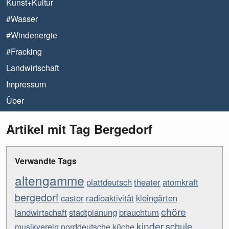
Kunst+Kultur
#Wasser
#Windenergie
#Fracking
Landwirtschaft
Impressum
Über
Artikel mit Tag Bergedorf
Verwandte Tags
altengamme
plattdeutsch
theater
atomkraft
bergedorf
castor
radioaktivität
kleingärten
chöre
landwirtschaft
stadtplanung
brauchtum
kinder
schule
musikverein
norddeutsche küche