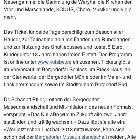
Neuengamme, die Sammlung de Weryha, die Kirchen der
Vier- und Marschlande, KOKUS, Chöre, Musiker und viele
mehr.
Das Ticket für beide Tage berechtigt zum Besuch aller
Häuser, zur Teilnahme an allen Fahrten und Rundgängen
und zur Nutzung des Shuttlebusses und kostet 5 Euro.
Kinder unter 18 Jahre haben freien Eintritt. Das Programm
ist online unter
www.kulabe.de
einzusehen. Tickets gibt's
im Vorverkauf im Bergedorfer Schloss, im Rieck Haus, an
der Sternwarte, der Bergedorfer Mühle oder im Maler- und
Lackierermuseum sowie im Stadtteilbüro Bergedorf Süd.
Dr. Schanett Riller, Leiterin der Bergedorfer
Museumslandschaft und Mit-Initiatorin des neuen Formats,
verspricht: »Das KuLaBe wird in Zukunft alle zwei Jahre
stattfinden und kräftig wachsen.« Dazu lädt sie alle ein:
»Wer jetzt schon Lust hat, 2018 mitzuwirken, kann sich
schon bei der
Bergedorfer Museumslandschaft
melden. Alle