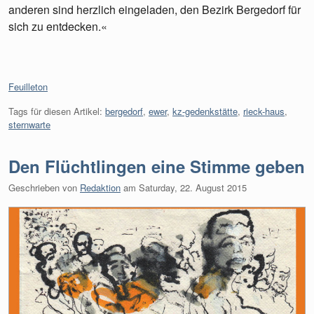
anderen sind herzlich eingeladen, den Bezirk Bergedorf für
sich zu entdecken.«
Kategorien:
Feuilleton
Tags für diesen Artikel:
bergedorf
,
ewer
,
kz-gedenkstätte
,
rieck-haus
,
sternwarte
Den Flüchtlingen eine Stimme geben
Geschrieben von
Redaktion
am
Saturday, 22. August 2015