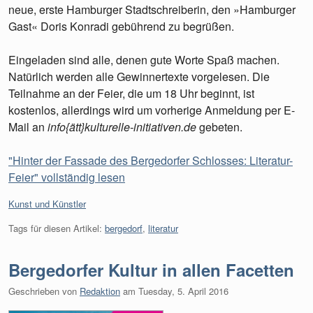
neue, erste Hamburger Stadtschreiberin, den »Hamburger
Gast« Doris Konradi gebührend zu begrüßen.
Eingeladen sind alle, denen gute Worte Spaß machen.
Natürlich werden alle Gewinnertexte vorgelesen. Die
Teilnahme an der Feier, die um 18 Uhr beginnt, ist
kostenlos, allerdings wird um vorherige Anmeldung per E-
Mail an
info{ätt}kulturelle-initiativen.de
gebeten.
"Hinter der Fassade des Bergedorfer Schlosses: Literatur-
Feier" vollständig lesen
Kategorien:
Kunst und Künstler
Tags für diesen Artikel:
bergedorf
,
literatur
Bergedorfer Kultur in allen Facetten
Geschrieben von
Redaktion
am
Tuesday, 5. April 2016