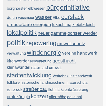
bürgerinitiative
borghorster elbwiesen
curslack
wasser
deich
Elbe
vossmoor
erneuerbare energien
fukushima
kiebitzdeich
lokalpolitik
neuengamme
ochsenwerder
politik
repowering
umweltschutz
windenergie
handwerk
vereine
verwaltung
geesthacht
kirchwerder
elbvertiefung
klimawandel
natur und umwelt
stadtentwicklung
Verkehr
kunsthandwerk
folklore
historische landmaschinen
naturschutz
straßenbau
reitbrook
flohmarkt
entwässerung
konzert
erntekönigin
allermöhe
denkmal