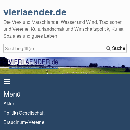
vierlaender.de
Die Vier- und Marschlande: Wasser und Wind, Traditionen
und Vereine, Kulturlandschaft und Wirtschaftspolitik, Kunst,
Soziales und gutes Leben
Suche
Menü
Aktuell
Politik+Gesellschaft
Brauchtum+Vereine