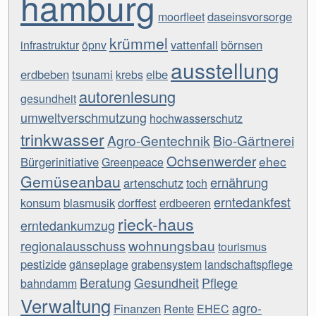
hamburg
daseinsvorsorge
moorfleet
krümmel
vattenfall
börnsen
infrastruktur
öpnv
ausstellung
erdbeben
tsunami
elbe
krebs
autorenlesung
gesundheit
umweltverschmutzung
hochwasserschutz
trinkwasser
Agro-Gentechnik
Bio-Gärtnerei
Ochsenwerder
ehec
Bürgerinitiative
Greenpeace
Gemüseanbau
ernährung
artenschutz
toch
erntedankfest
konsum
blasmusik
dorffest
erdbeeren
rieck-haus
erntedankumzug
wohnungsbau
regionalausschuss
tourismus
pestizide
gänseplage
grabensystem
landschaftspflege
Beratung
Gesundheit
Pflege
bahndamm
Verwaltung
agro-
Finanzen
Rente
EHEC