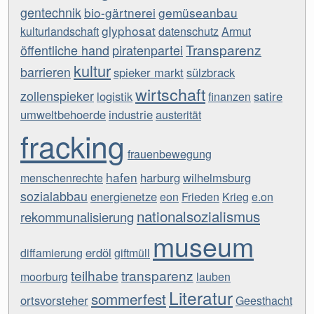
gentechnik
bio-gärtnerei
gemüseanbau
glyphosat
kulturlandschaft
datenschutz
Armut
Transparenz
öffentliche hand
piratenpartei
kultur
barrieren
spieker markt
sülzbrack
wirtschaft
zollenspieker
logistik
satire
finanzen
umweltbehoerde
industrie
austerität
fracking
frauenbewegung
hafen
harburg
wilhelmsburg
menschenrechte
sozialabbau
energienetze
eon
Frieden
Krieg
e.on
nationalsozialismus
rekommunalisierung
museum
erdöl
diffamierung
giftmüll
teilhabe
transparenz
moorburg
lauben
Literatur
sommerfest
ortsvorsteher
Geesthacht