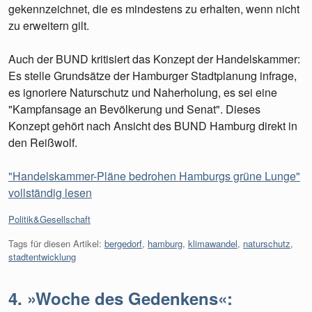
gekennzeichnet, die es mindestens zu erhalten, wenn nicht
zu erweitern gilt.
Auch der BUND kritisiert das Konzept der Handelskammer:
Es stelle Grundsätze der Hamburger Stadtplanung infrage,
es ignoriere Naturschutz und Naherholung, es sei eine
"Kampfansage an Bevölkerung und Senat". Dieses
Konzept gehört nach Ansicht des BUND Hamburg direkt in
den Reißwolf.
"Handelskammer-Pläne bedrohen Hamburgs grüne Lunge"
vollständig lesen
Kategorien:
Politik&Gesellschaft
Tags für diesen Artikel:
bergedorf
,
hamburg
,
klimawandel
,
naturschutz
,
stadtentwicklung
4. »Woche des Gedenkens«: