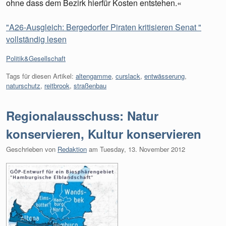
ohne dass dem Bezirk hierfür Kosten entstehen.«
"A26-Ausgleich: Bergedorfer Piraten kritisieren Senat "
vollständig lesen
Kategorien:
Politik&Gesellschaft
Tags für diesen Artikel:
altengamme
,
curslack
,
entwässerung
,
naturschutz
,
reitbrook
,
straßenbau
Regionalausschuss: Natur
konservieren, Kultur konservieren
Geschrieben von
Redaktion
am
Tuesday, 13. November 2012