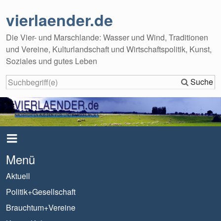
vierlaender.de
Die Vier- und Marschlande: Wasser und Wind, Traditionen
und Vereine, Kulturlandschaft und Wirtschaftspolitik, Kunst,
Soziales und gutes Leben
Suche
Menü
Aktuell
Politik+Gesellschaft
Brauchtum+Vereine