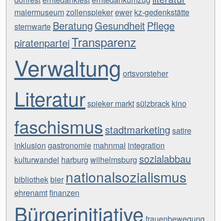
malermuseum
zollenspieker
ewer
kz-gedenkstätte
Beratung
Gesundheit
Pflege
sternwarte
Transparenz
piratenpartei
Verwaltung
ortsvorsteher
Literatur
spieker markt
sülzbrack
kino
faschismus
stadtmarketing
satire
inklusion
gastronomie
mahnmal
integration
sozialabbau
kulturwandel
harburg
wilhelmsburg
nationalsozialismus
bibliothek
bier
ehrenamt
finanzen
Bürgerinitiative
frauenbewegung