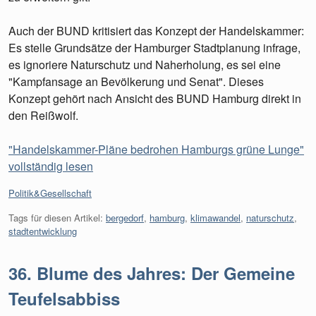
Auch der BUND kritisiert das Konzept der Handelskammer:
Es stelle Grundsätze der Hamburger Stadtplanung infrage,
es ignoriere Naturschutz und Naherholung, es sei eine
"Kampfansage an Bevölkerung und Senat". Dieses
Konzept gehört nach Ansicht des BUND Hamburg direkt in
den Reißwolf.
"Handelskammer-Pläne bedrohen Hamburgs grüne Lunge"
vollständig lesen
Kategorien:
Politik&Gesellschaft
Tags für diesen Artikel:
bergedorf
,
hamburg
,
klimawandel
,
naturschutz
,
stadtentwicklung
36. Blume des Jahres: Der Gemeine
Teufelsabbiss