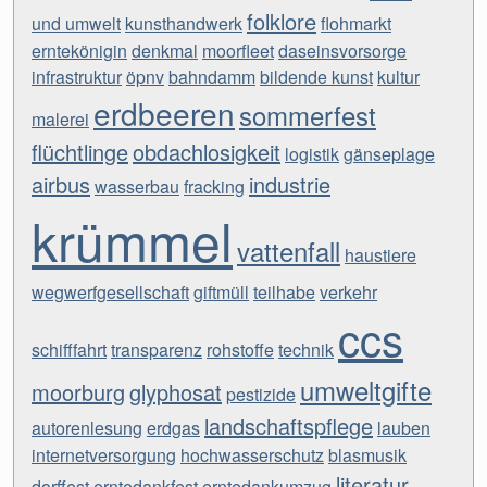
folklore
und umwelt
kunsthandwerk
flohmarkt
erntekönigin
denkmal
moorfleet
daseinsvorsorge
infrastruktur
öpnv
bahndamm
bildende kunst
kultur
erdbeeren
sommerfest
malerei
flüchtlinge
obdachlosigkeit
logistik
gänseplage
airbus
industrie
wasserbau
fracking
krümmel
vattenfall
haustiere
wegwerfgesellschaft
giftmüll
teilhabe
verkehr
ccs
schifffahrt
transparenz
rohstoffe
technik
umweltgifte
moorburg
glyphosat
pestizide
landschaftspflege
autorenlesung
erdgas
lauben
internetversorgung
hochwasserschutz
blasmusik
literatur
dorffest
erntedankfest
erntedankumzug