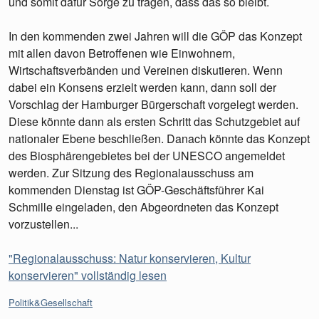
und somit dafür Sorge zu tragen, dass das so bleibt.
In den kommenden zwei Jahren will die GÖP das Konzept
mit allen davon Betroffenen wie Einwohnern,
Wirtschaftsverbänden und Vereinen diskutieren. Wenn
dabei ein Konsens erzielt werden kann, dann soll der
Vorschlag der Hamburger Bürgerschaft vorgelegt werden.
Diese könnte dann als ersten Schritt das Schutzgebiet auf
nationaler Ebene beschließen. Danach könnte das Konzept
des Biosphärengebietes bei der UNESCO angemeldet
werden. Zur Sitzung des Regionalausschuss am
kommenden Dienstag ist GÖP-Geschäftsführer Kai
Schmille eingeladen, den Abgeordneten das Konzept
vorzustellen...
"Regionalausschuss: Natur konservieren, Kultur
konservieren" vollständig lesen
Kategorien:
Politik&Gesellschaft