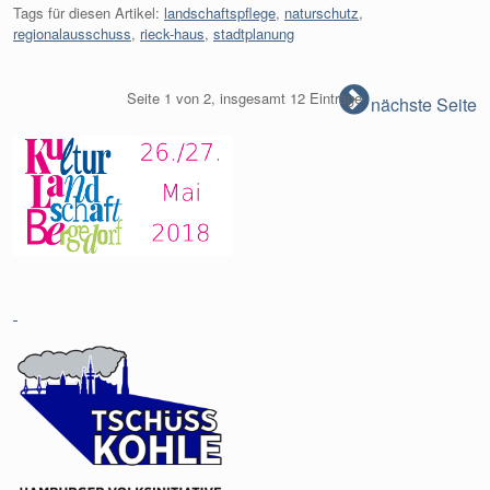
Tags für diesen Artikel:
landschaftspflege
,
naturschutz
,
regionalausschuss
,
rieck-haus
,
stadtplanung
Seite 1 von 2, insgesamt 12 Einträge
nächste Seite