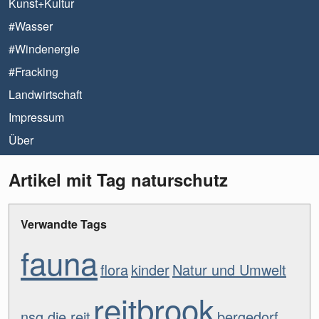
Kunst+Kultur
#Wasser
#Windenergie
#Fracking
Landwirtschaft
Impressum
Über
Artikel mit Tag naturschutz
Verwandte Tags
fauna
flora
kinder
Natur und Umwelt
reitbrook
nsg die reit
bergedorf