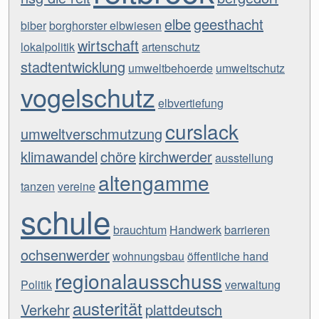
elbe
geesthacht
biber
borghorster elbwiesen
wirtschaft
lokalpolitik
artenschutz
stadtentwicklung
umweltbehoerde
umweltschutz
vogelschutz
elbvertiefung
curslack
umweltverschmutzung
klimawandel
chöre
kirchwerder
ausstellung
altengamme
tanzen
vereine
schule
brauchtum
Handwerk
barrieren
ochsenwerder
wohnungsbau
öffentliche hand
regionalausschuss
Politik
verwaltung
austerität
Verkehr
plattdeutsch