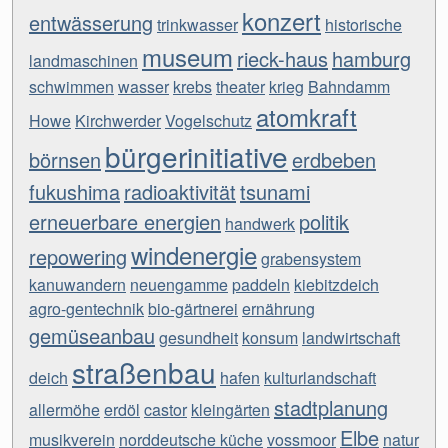
konzert
entwässerung
trinkwasser
historische
museum
rieck-haus
hamburg
landmaschinen
schwimmen
wasser
krebs
theater
krieg
Bahndamm
atomkraft
Howe
Kirchwerder
Vogelschutz
bürgerinitiative
börnsen
erdbeben
fukushima
radioaktivität
tsunami
erneuerbare energien
politik
handwerk
windenergie
repowering
grabensystem
kanuwandern
neuengamme
paddeln
kiebitzdeich
agro-gentechnik
bio-gärtnerei
ernährung
gemüseanbau
gesundheit
konsum
landwirtschaft
straßenbau
deich
hafen
kulturlandschaft
stadtplanung
allermöhe
erdöl
castor
kleingärten
Elbe
musikverein
norddeutsche küche
vossmoor
natur