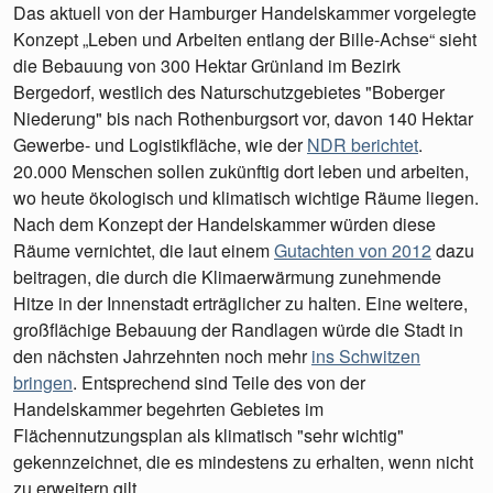
Das aktuell von der Hamburger Handelskammer vorgelegte
Konzept „Leben und Arbeiten entlang der Bille-Achse“ sieht
die Bebauung von 300 Hektar Grünland im Bezirk
Bergedorf, westlich des Naturschutzgebietes "Boberger
Niederung" bis nach Rothenburgsort vor, davon 140 Hektar
Gewerbe- und Logistikfläche, wie der
NDR berichtet
.
20.000 Menschen sollen zukünftig dort leben und arbeiten,
wo heute ökologisch und klimatisch wichtige Räume liegen.
Nach dem Konzept der Handelskammer würden diese
Räume vernichtet, die laut einem
Gutachten von 2012
dazu
beitragen, die durch die Klimaerwärmung zunehmende
Hitze in der Innenstadt erträglicher zu halten. Eine weitere,
großflächige Bebauung der Randlagen würde die Stadt in
den nächsten Jahrzehnten noch mehr
ins Schwitzen
bringen
. Entsprechend sind Teile des von der
Handelskammer begehrten Gebietes im
Flächennutzungsplan als klimatisch "sehr wichtig"
gekennzeichnet, die es mindestens zu erhalten, wenn nicht
zu erweitern gilt.