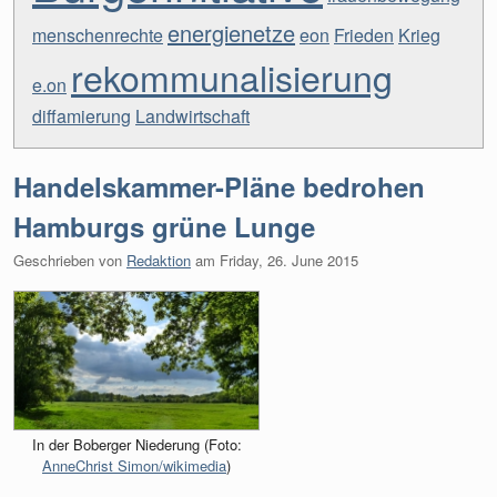
energienetze
menschenrechte
eon
Frieden
Krieg
rekommunalisierung
e.on
diffamierung
Landwirtschaft
Handelskammer-Pläne bedrohen
Hamburgs grüne Lunge
Geschrieben von
Redaktion
am
Friday, 26. June 2015
In der Boberger Niederung (Foto:
AnneChrist Simon/wikimedia
)