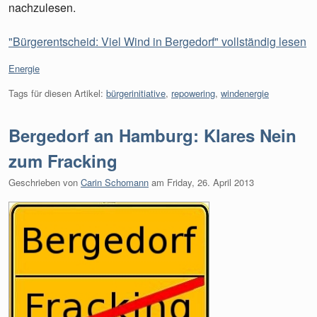
nachzulesen.
"Bürgerentscheid: Viel Wind in Bergedorf" vollständig lesen
Kategorien:
Energie
Tags für diesen Artikel:
bürgerinitiative
,
repowering
,
windenergie
Bergedorf an Hamburg: Klares Nein
zum Fracking
Geschrieben von
Carin Schomann
am
Friday, 26. April 2013