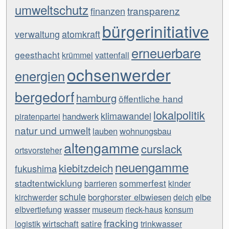
umweltschutz
transparenz
finanzen
bürgerinitiative
verwaltung
atomkraft
erneuerbare
geesthacht
vattenfall
krümmel
ochsenwerder
energien
bergedorf
hamburg
öffentliche hand
lokalpolitik
klimawandel
handwerk
piratenpartei
natur und umwelt
lauben
wohnungsbau
altengamme
curslack
ortsvorsteher
neuengamme
kiebitzdeich
fukushima
stadtentwicklung
sommerfest
barrieren
kinder
schule
borghorster elbwiesen
elbe
kirchwerder
deich
elbvertiefung
wasser
museum
rieck-haus
konsum
fracking
wirtschaft
satire
logistik
trinkwasser