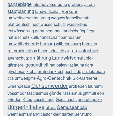
gänseplage
grabensystem
internetversorgung
stadtplanung
Verkehr
landwirtschaft
umweltverschmutzung
wegwerfgesellschaft
plattdeutsch
wasserbau
hochwasserschutz
entwässerung
gemüseanbau
landschaftspflege
naturschutz
kulturlandschaft
bahndamm
umweltbehoerde
harburg
wilhelmsburg
börnsen
agro-gentechnik
reitbrook
airbus
biber
industrie
Landwirtschaft
ernährung
bio-
artenschutz
gesundheit
gärtnerei
radioaktivität
fauna
flora
erntedankfest
pestizide
glyphosat
krebs
sozialabbau
Agro-Gentechnik
ccs
umweltgifte
Bio-Gärtnerei
Ochsenwerder
erdbeben
tsunami
Greenpeace
glinde
vossmoor
faschismus
rassismus
giftmüll
eon
Frieden
Krieg
ausstellung
Geesthacht
energienetze
Bürgerinitiative
Gemüseanbau
ehec
weihnachtsmarkt
Beratung
castor
kleingärten