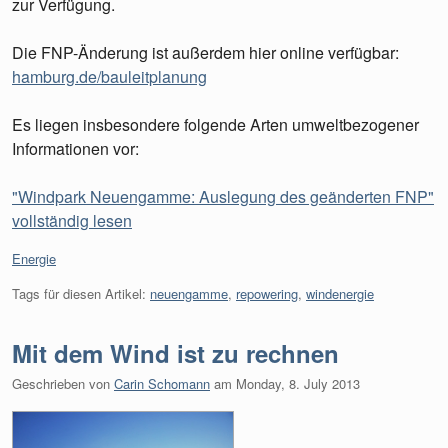
zur Verfügung.
Die FNP-Änderung ist außerdem hier online verfügbar:
hamburg.de/bauleitplanung
Es liegen insbesondere folgende Arten umweltbezogener
Informationen vor:
"Windpark Neuengamme: Auslegung des geänderten FNP"
vollständig lesen
Kategorien:
Energie
Tags für diesen Artikel:
neuengamme
,
repowering
,
windenergie
Mit dem Wind ist zu rechnen
Geschrieben von
Carin Schomann
am
Monday, 8. July 2013