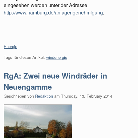
eingesehen werden unter der Adresse
http://www.hamburg.de/anlagengenehmigung
.
Kategorien:
Energie
Tags für diesen Artikel:
windenergie
RgA: Zwei neue Windräder in
Neuengamme
Geschrieben von
Redaktion
am
Thursday, 13. February 2014