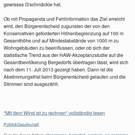
gewisses G'schmäckle hat.
Ob mit Propaganda und Fehlinformation das Ziel erreicht
wird, den Bürgerentscheid zugunsten der von den
Konservativen geforderten Höhenbegrenzung auf 100 m
Gesamthöhe und auf Mindestabstände von 1000 m zu
Wohngebäuden zu beeinflussen, oder ob sich der
statistische Trend aus der HAW-Akzeptanzstudie auf die
Gesamtbevölkerung Bergedorfs übertragen lässt, wird sich
nach dem 11. Juli 2013 gezeigt haben. Dann ist die
Abstimmungsfrist beim Bürgerentscheid gelaufen und die
Stimmen sind ausgezählt.
"Mit dem Wind ist zu rechnen" vollständig lesen
Kategorien:
Politik&Gesellschaft
Tags für diesen Artikel:
altengamme
,
bergedorf
,
curslack
,
neuengamme
,