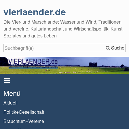
vierlaender.de
Die Vier- und Marschlande: Wasser und Wind, Traditionen
und Vereine, Kulturlandschaft und Wirtschaftspolitik, Kunst,
Soziales und gutes Leben
Suche
Menü
Aktuell
Politik+Gesellschaft
Brauchtum+Vereine