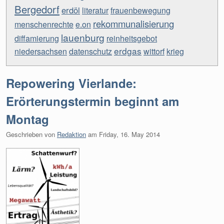
Bergedorf
erdöl
literatur
frauenbewegung
rekommunalisierung
menschenrechte
e.on
lauenburg
diffamierung
reinheitsgebot
erdgas
niedersachsen
datenschutz
wittorf
krieg
Repowering Vierlande:
Erörterungstermin beginnt am
Montag
Geschrieben von
Redaktion
am
Friday, 16. May 2014