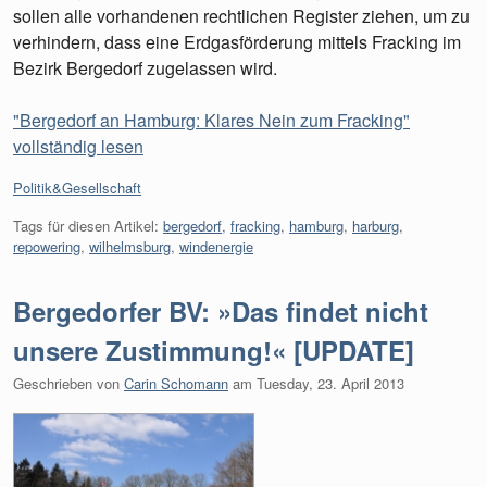
sollen alle vorhandenen rechtlichen Register ziehen, um zu
verhindern, dass eine Erdgasförderung mittels Fracking im
Bezirk Bergedorf zugelassen wird.
"Bergedorf an Hamburg: Klares Nein zum Fracking"
vollständig lesen
Kategorien:
Politik&Gesellschaft
Tags für diesen Artikel:
bergedorf
,
fracking
,
hamburg
,
harburg
,
repowering
,
wilhelmsburg
,
windenergie
Bergedorfer BV: »Das findet nicht
unsere Zustimmung!« [UPDATE]
Geschrieben von
Carin Schomann
am
Tuesday, 23. April 2013