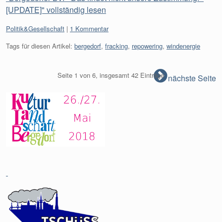
[UPDATE]" vollständig lesen
Kategorien:
Politik&Gesellschaft
1 Kommentar
Tags für diesen Artikel:
bergedorf
,
fracking
,
repowering
,
windenergie
Seite 1 von 6, insgesamt 42 Einträge
nächste Seite