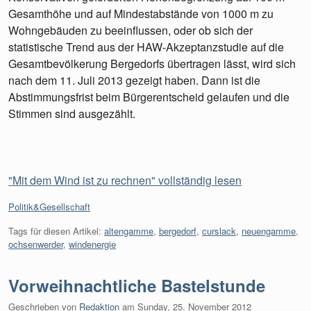
Gesamthöhe und auf Mindestabstände von 1000 m zu
Wohngebäuden zu beeinflussen, oder ob sich der
statistische Trend aus der HAW-Akzeptanzstudie auf die
Gesamtbevölkerung Bergedorfs übertragen lässt, wird sich
nach dem 11. Juli 2013 gezeigt haben. Dann ist die
Abstimmungsfrist beim Bürgerentscheid gelaufen und die
Stimmen sind ausgezählt.
"Mit dem Wind ist zu rechnen" vollständig lesen
Kategorien:
Politik&Gesellschaft
Tags für diesen Artikel:
altengamme
,
bergedorf
,
curslack
,
neuengamme
,
ochsenwerder
,
windenergie
Vorweihnachtliche Bastelstunde
Geschrieben von
Redaktion
am
Sunday, 25. November 2012