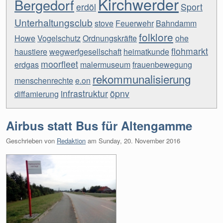
Kirchwerder
Bergedorf
erdöl
Sport
Unterhaltungsclub
stove
Feuerwehr
Bahndamm
folklore
Howe
Vogelschutz
Ordnungskräfte
ohe
flohmarkt
haustiere
wegwerfgesellschaft
heimatkunde
moorfleet
erdgas
malermuseum
frauenbewegung
rekommunalisierung
menschenrechte
e.on
infrastruktur
öpnv
diffamierung
Airbus statt Bus für Altengamme
Geschrieben von
Redaktion
am
Sunday, 20. November 2016