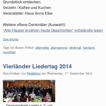
Grundstück entdecken.
Verzehr / Kaffee und Kuchen
Veranstalter: Haus Anna Elbe
Weitere offene Denkmäler (Auswahl):
"Alte Häuser erzählen heute Geschichten" vollständig lesen
Kategorien:
Geschichte
Tags für diesen Artikel:
allermöhe
,
altengamme
,
denkmal
,
hamburg
,
moorfleet
Vierländer Liedertag 2014
Geschrieben von
Redaktion
am
Wednesday, 17. September 2014
Damensingkreis Loreley e. V. und