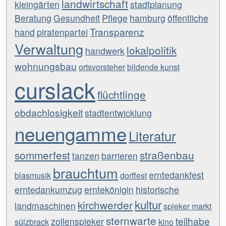
landwirtschaft
kleingärten
stadtplanung
Beratung
Gesundheit
Pflege
hamburg
öffentliche
Transparenz
hand
piratenpartei
Verwaltung
lokalpolitik
handwerk
wohnungsbau
ortsvorsteher
bildende kunst
curslack
flüchtlinge
obdachlosigkeit
stadtentwicklung
neuengamme
Literatur
sommerfest
straßenbau
tanzen
barrieren
brauchtum
erntedankfest
blasmusik
dorffest
erntedankumzug
erntekönigin
historische
kultur
kirchwerder
landmaschinen
spieker markt
sternwarte
teilhabe
zollenspieker
sülzbrack
kino