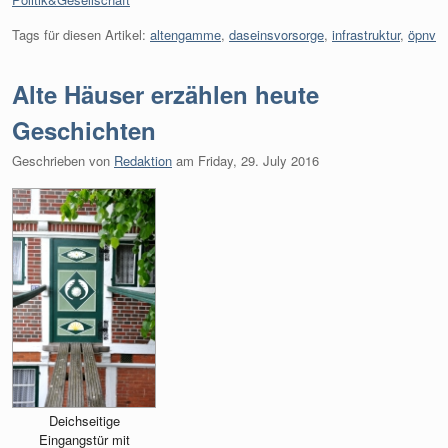
Tags für diesen Artikel:
altengamme
,
daseinsvorsorge
,
infrastruktur
,
öpnv
Alte Häuser erzählen heute
Geschichten
Geschrieben von
Redaktion
am
Friday, 29. July 2016
Deichseitige
Eingangstür mit