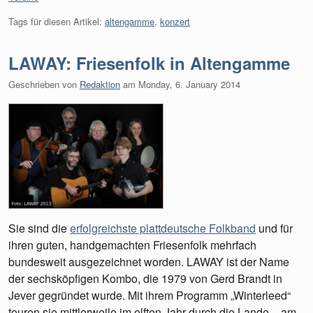
Tags für diesen Artikel:
altengamme
,
konzert
LAWAY: Friesenfolk in Altengamme
Geschrieben von
Redaktion
am
Monday, 6. January 2014
Sie sind die
erfolgreichste plattdeutsche Folkband
und für
ihren guten, handgemachten Friesenfolk mehrfach
bundesweit ausgezeichnet worden. LAWAY ist der Name
der sechsköpfigen Kombo, die 1979 von Gerd Brandt in
Jever gegründet wurde. Mit ihrem Programm „Winterleed“
touren sie mittlerweile im elften Jahr durch die Lande – am