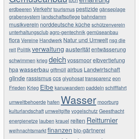
toch
Verkehr
pestizide
erdbeeren
tourismus
gänseplage
grabensystem
landschaftspflege
bahndamm
musikverein
norddeutsche küche
schützenverein
unterhaltungsclub
agro-gentechnik
gemüseanbau
flora
Natur und Umwelt
Vereine
Handwerk
nsg die
verwaltung
austerität
entwässerung
reit
Politik
deich
vossmoor
elbvertiefung
schwimmen
krieg
wasserbau
hpa
airbus
Landwirtschaft
giftmüll
glinde
rassismus
ccs
glyphosat
transparenz
eon
Elbe
Frieden
Krieg
kanuwandern
paddeln
schifffahrt
Wasser
umweltbehoerde
hafen
moorburg
kulturlandschaft
umweltgifte
vogelschutz
Geesthacht
Reitturnier
reiten
energienetze
lauben
krauel
finanzen
bio-gärtnerei
weihnachtsmarkt