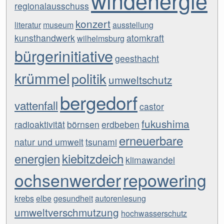
regionalausschuss
konzert
literatur
museum
ausstellung
kunsthandwerk
atomkraft
wilhelmsburg
bürgerinitiative
geesthacht
krümmel
politik
umweltschutz
bergedorf
vattenfall
castor
fukushima
radioaktivität
börnsen
erdbeben
erneuerbare
natur und umwelt
tsunami
energien
kiebitzdeich
klimawandel
ochsenwerder
repowering
krebs
elbe
gesundheit
autorenlesung
umweltverschmutzung
hochwasserschutz