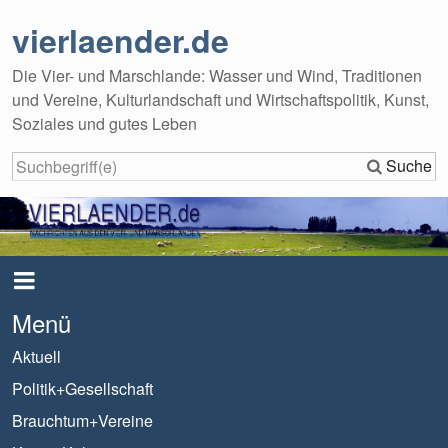
vierlaender.de
Die Vier- und Marschlande: Wasser und Wind, Traditionen
und Vereine, Kulturlandschaft und Wirtschaftspolitik, Kunst,
Soziales und gutes Leben
Suche
Menü
Aktuell
Politik+Gesellschaft
Brauchtum+Vereine