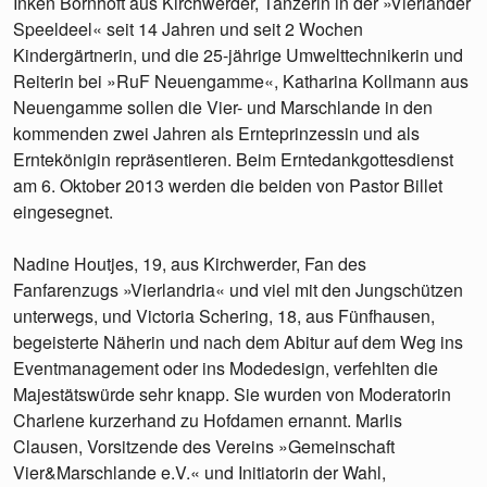
Inken Bornhöft aus Kirchwerder, Tänzerin in der »Vierländer
Speeldeel« seit 14 Jahren und seit 2 Wochen
Kindergärtnerin, und die 25-jährige Umwelttechnikerin und
Reiterin bei »RuF Neuengamme«, Katharina Kollmann aus
Neuengamme sollen die Vier- und Marschlande in den
kommenden zwei Jahren als Ernteprinzessin und als
Erntekönigin repräsentieren. Beim Erntedankgottesdienst
am 6. Oktober 2013 werden die beiden von Pastor Billet
eingesegnet.
Nadine Houtjes, 19, aus Kirchwerder, Fan des
Fanfarenzugs »Vierlandria« und viel mit den Jungschützen
unterwegs, und Victoria Schering, 18, aus Fünfhausen,
begeisterte Näherin und nach dem Abitur auf dem Weg ins
Eventmanagement oder ins Modedesign, verfehlten die
Majestätswürde sehr knapp. Sie wurden von Moderatorin
Charlene kurzerhand zu Hofdamen ernannt. Marlis
Clausen, Vorsitzende des Vereins »Gemeinschaft
Vier&Marschlande e.V.« und Initiatorin der Wahl,