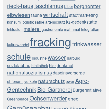
rieck-haus
faschismus
borghorster
biber
wirtschaft
elbwiesen
fauna
stadtmarketing
kz-gedenkstätte
konsum
logistik
satire
artenschutz
malerei
inklusion
gastronomie
mahnmal
integration
fracking
trinkwasser
kulturwandel
schule
wasser
industrie
harburg
sozialabbau
denkmal
bibliothek
bier
nationalsozialismus
daseinsvorsorge
Agro-
naturschutz
ehrenamt
verkehr
ewer
Gentechnik
Bio-Gärtnerei
Bürgerinitiative
Ochsenwerder
ehec
Greenpeace
Gemüseanbau
ernährung