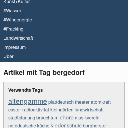
Kunst+Kultur
#Wasser
#Windenergie
#Fracking
Landwirtschaft
Impressum
Über
Artikel mit Tag bergedorf
Verwandte Tags
altengamme
plattdeutsch
theater
atomkraft
castor
radioaktivität
kleingärten
landwirtschaft
chöre
stadtplanung
brauchtum
musikverein
kinder
schule
borghorster
norddeutsche küche