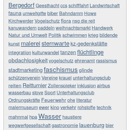
Bergedorf
Geesthacht
ccs
schifffahrt
Landwirtschaft
fauna
biber
umweltgifte
Bahndamm
Howe
flora
Kirchwerder
Vogelschutz
nsg die reit
kanuwandern
paddeln
weihnachtsmarkt
Handwerk
Natur und Umwelt
bildende
Politik
schwimmen
krieg
malerei
sternwarte
kz-gedenkstätte
kunst
flüchtlinge
tanzen
integration
kulturwandel
obdachlosigkeit
ehrenamt
vogelschutz
rassismus
faschismus
stadtmarketing
glinde
schützenverein
Vereine
unterhaltungsclub
krauel
Reitturnier
reiten
inklusion
airbus
Zollenspieker
wasserbau
stove
Sport
Unterhaltungsclub
Feuerwehr
Ordnungskräfte
ohe
literatur
ewer
kino
verkehr
malermuseum
rohstoffe
technik
Wasser
mahnmal
hpa
haustiere
lauenburg
gastronomie
bier
wegwerfgesellschaft