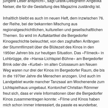
jüngere Leser anspricht«, sagt Grafik-Designerin Angelika
Neiser, die für die Gestaltung des Magazins zuständig ist.
Inhaltlich bleibt es auch im neuen Heft, dem inzwischen 76.
der Reihe, bei der bekannten Mischung aus
regionalgeschichtlichen, kulturellen und gesellschaftlichen
Themen. So wird im Auftaktartikel die Bergedorfer
Kinogeschichte beleuchtet, von den zaghaften Anfängen
der Stummfilmzeit über die Blütezeit des Kinos in den
1950er Jahren bis zur heutigen Situation. Das »Filmeck« in
Lohbrügge, die »Hansa-Lichtspiel-Bühne« am Bergedorfer
Brink oder die »Kurbel« im alten Colosseum am Neuen
Weg waren nur drei der Kinos im Bergedorfer Raum, die bis
in die 1970er Jahre die Menschen anzogen. Und auch im
Landgebiet wurde mancher Tanzsaal am Wochenende zum
Lichtspielhaus umgebaut. Kontorchef Christian Römmer
freut sich, dass er viele Informationen über die Bergedorfer
Kinos zusammentragen konnte: »Filme und Kinos haben
mich schon immer interessiert, da passte es wunderbar,