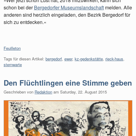
»Wer jetzt schon Lust hat, 2018 mitzuwirken, kann sich
schon bei der
Bergedorfer Museumslandschaft
melden. Alle
anderen sind herzlich eingeladen, den Bezirk Bergedorf für
sich zu entdecken.«
Kategorien:
Feuilleton
Tags für diesen Artikel:
bergedorf
,
ewer
,
kz-gedenkstätte
,
rieck-haus
,
sternwarte
Den Flüchtlingen eine Stimme geben
Geschrieben von
Redaktion
am
Saturday, 22. August 2015