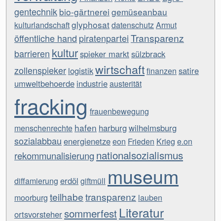
gentechnik
bio-gärtnerei
gemüseanbau
glyphosat
kulturlandschaft
datenschutz
Armut
Transparenz
öffentliche hand
piratenpartei
kultur
barrieren
spieker markt
sülzbrack
wirtschaft
zollenspieker
logistik
satire
finanzen
umweltbehoerde
industrie
austerität
fracking
frauenbewegung
hafen
harburg
wilhelmsburg
menschenrechte
sozialabbau
energienetze
eon
Frieden
Krieg
e.on
nationalsozialismus
rekommunalisierung
museum
erdöl
diffamierung
giftmüll
teilhabe
transparenz
moorburg
lauben
Literatur
sommerfest
ortsvorsteher