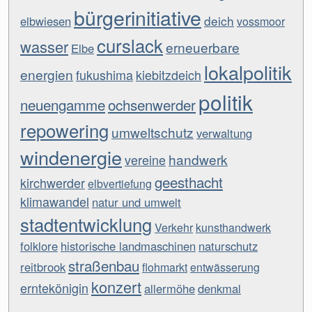
bürgerinitiative
deich
elbwiesen
vossmoor
curslack
wasser
erneuerbare
Elbe
lokalpolitik
energien
fukushima
kiebitzdeich
politik
neuengamme
ochsenwerder
repowering
umweltschutz
verwaltung
windenergie
handwerk
vereine
geesthacht
kirchwerder
elbvertiefung
klimawandel
natur und umwelt
stadtentwicklung
Verkehr
kunsthandwerk
folklore
historische landmaschinen
naturschutz
straßenbau
reitbrook
flohmarkt
entwässerung
konzert
erntekönigin
allermöhe
denkmal