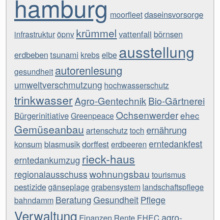
hamburg
daseinsvorsorge
moorfleet
krümmel
vattenfall
börnsen
infrastruktur
öpnv
ausstellung
erdbeben
tsunami
elbe
krebs
autorenlesung
gesundheit
umweltverschmutzung
hochwasserschutz
trinkwasser
Agro-Gentechnik
Bio-Gärtnerei
Ochsenwerder
ehec
Bürgerinitiative
Greenpeace
Gemüseanbau
ernährung
artenschutz
toch
erntedankfest
konsum
blasmusik
dorffest
erdbeeren
rieck-haus
erntedankumzug
wohnungsbau
regionalausschuss
tourismus
pestizide
gänseplage
grabensystem
landschaftspflege
Beratung
Gesundheit
Pflege
bahndamm
Verwaltung
agro-
Finanzen
Rente
EHEC