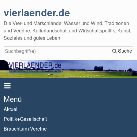
vierlaender.de
Die Vier- und Marschlande: Wasser und Wind, Traditionen
und Vereine, Kulturlandschaft und Wirtschaftspolitik, Kunst,
Soziales und gutes Leben
Suche
Menü
Aktuell
Politik+Gesellschaft
Brauchtum+Vereine