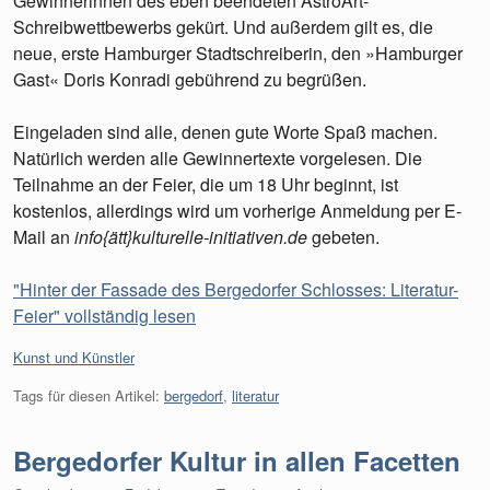
Gewinnerinnen des eben beendeten AstroArt-
Schreibwettbewerbs gekürt. Und außerdem gilt es, die
neue, erste Hamburger Stadtschreiberin, den »Hamburger
Gast« Doris Konradi gebührend zu begrüßen.
Eingeladen sind alle, denen gute Worte Spaß machen.
Natürlich werden alle Gewinnertexte vorgelesen. Die
Teilnahme an der Feier, die um 18 Uhr beginnt, ist
kostenlos, allerdings wird um vorherige Anmeldung per E-
Mail an
info{ätt}kulturelle-initiativen.de
gebeten.
"Hinter der Fassade des Bergedorfer Schlosses: Literatur-
Feier" vollständig lesen
Kategorien:
Kunst und Künstler
Tags für diesen Artikel:
bergedorf
,
literatur
Bergedorfer Kultur in allen Facetten