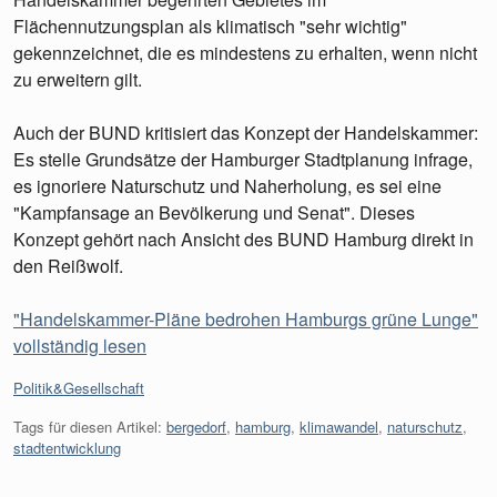
Flächennutzungsplan als klimatisch "sehr wichtig"
gekennzeichnet, die es mindestens zu erhalten, wenn nicht
zu erweitern gilt.
Auch der BUND kritisiert das Konzept der Handelskammer:
Es stelle Grundsätze der Hamburger Stadtplanung infrage,
es ignoriere Naturschutz und Naherholung, es sei eine
"Kampfansage an Bevölkerung und Senat". Dieses
Konzept gehört nach Ansicht des BUND Hamburg direkt in
den Reißwolf.
"Handelskammer-Pläne bedrohen Hamburgs grüne Lunge"
vollständig lesen
Kategorien:
Politik&Gesellschaft
Tags für diesen Artikel:
bergedorf
,
hamburg
,
klimawandel
,
naturschutz
,
stadtentwicklung