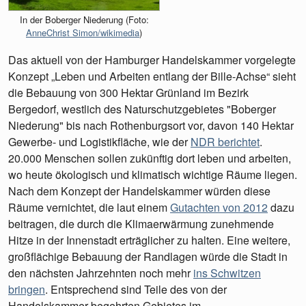
In der Boberger Niederung (Foto:
AnneChrist Simon/wikimedia
)
Das aktuell von der Hamburger Handelskammer vorgelegte
Konzept „Leben und Arbeiten entlang der Bille-Achse“ sieht
die Bebauung von 300 Hektar Grünland im Bezirk
Bergedorf, westlich des Naturschutzgebietes "Boberger
Niederung" bis nach Rothenburgsort vor, davon 140 Hektar
Gewerbe- und Logistikfläche, wie der
NDR berichtet
.
20.000 Menschen sollen zukünftig dort leben und arbeiten,
wo heute ökologisch und klimatisch wichtige Räume liegen.
Nach dem Konzept der Handelskammer würden diese
Räume vernichtet, die laut einem
Gutachten von 2012
dazu
beitragen, die durch die Klimaerwärmung zunehmende
Hitze in der Innenstadt erträglicher zu halten. Eine weitere,
großflächige Bebauung der Randlagen würde die Stadt in
den nächsten Jahrzehnten noch mehr
ins Schwitzen
bringen
. Entsprechend sind Teile des von der
Handelskammer begehrten Gebietes im